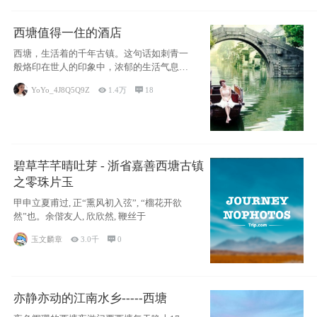
西塘值得一住的酒店
西塘，生活着的千年古镇。这句话如刺青一
般烙印在世人的印象中，浓郁的生活气息，
小桥流水
YoYo_4J8Q5Q9Z

1.4万

18
碧草芊芊晴吐芽 - 浙省嘉善西塘古镇
之零珠片玉
甲申立夏甫过, 正“熏风初入弦”, “榴花开欲
然”也。余偕友人, 欣欣然, 鞭丝于
玉文麟章

3.0千

0
亦静亦动的江南水乡-----西塘