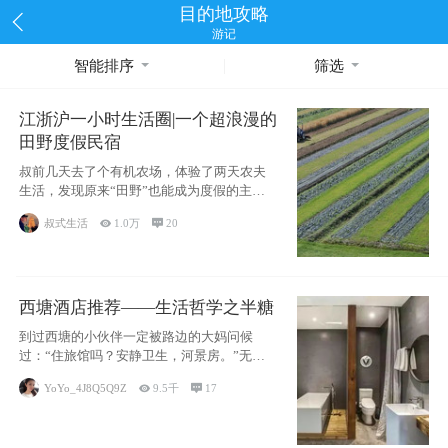
目的地攻略
游记
智能排序
筛选
江浙沪一小时生活圈|一个超浪漫的
田野度假民宿
叔前几天去了个有机农场，体验了两天农夫
生活，发现原来“田野”也能成为度假的主旋
律。江
叔式生活

1.0万

20
西塘酒店推荐——生活哲学之半糖
到过西塘的小伙伴一定被路边的大妈问候
过：“住旅馆吗？安静卫生，河景房。”无意
于厚今薄
YoYo_4J8Q5Q9Z

9.5千

17