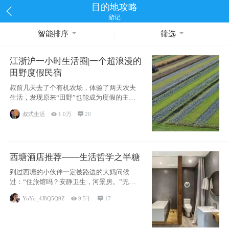
目的地攻略
游记
智能排序
筛选
江浙沪一小时生活圈|一个超浪漫的
田野度假民宿
叔前几天去了个有机农场，体验了两天农夫
生活，发现原来“田野”也能成为度假的主旋
律。江
叔式生活

1.0万

20
西塘酒店推荐——生活哲学之半糖
到过西塘的小伙伴一定被路边的大妈问候
过：“住旅馆吗？安静卫生，河景房。”无意
于厚今薄
YoYo_4J8Q5Q9Z

9.5千

17