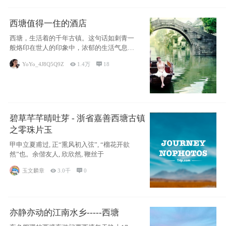
西塘值得一住的酒店
西塘，生活着的千年古镇。这句话如刺青一
般烙印在世人的印象中，浓郁的生活气息，
小桥流水
YoYo_4J8Q5Q9Z

1.4万

18
碧草芊芊晴吐芽 - 浙省嘉善西塘古镇
之零珠片玉
甲申立夏甫过, 正“熏风初入弦”, “榴花开欲
然”也。余偕友人, 欣欣然, 鞭丝于
玉文麟章

3.0千

0
亦静亦动的江南水乡-----西塘