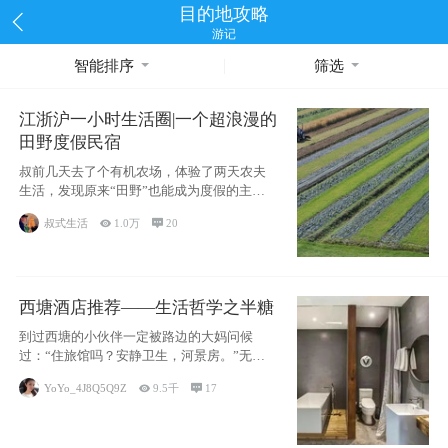
目的地攻略
游记
智能排序
筛选
江浙沪一小时生活圈|一个超浪漫的
田野度假民宿
叔前几天去了个有机农场，体验了两天农夫
生活，发现原来“田野”也能成为度假的主旋
律。江
叔式生活

1.0万

20
西塘酒店推荐——生活哲学之半糖
到过西塘的小伙伴一定被路边的大妈问候
过：“住旅馆吗？安静卫生，河景房。”无意
于厚今薄
YoYo_4J8Q5Q9Z

9.5千

17