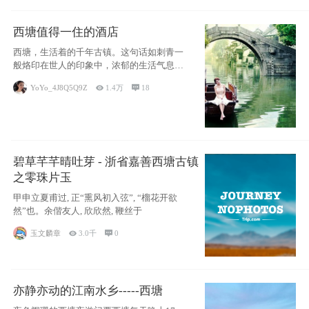
西塘值得一住的酒店
西塘，生活着的千年古镇。这句话如刺青一
般烙印在世人的印象中，浓郁的生活气息，
小桥流水
YoYo_4J8Q5Q9Z

1.4万

18
碧草芊芊晴吐芽 - 浙省嘉善西塘古镇
之零珠片玉
甲申立夏甫过, 正“熏风初入弦”, “榴花开欲
然”也。余偕友人, 欣欣然, 鞭丝于
玉文麟章

3.0千

0
亦静亦动的江南水乡-----西塘