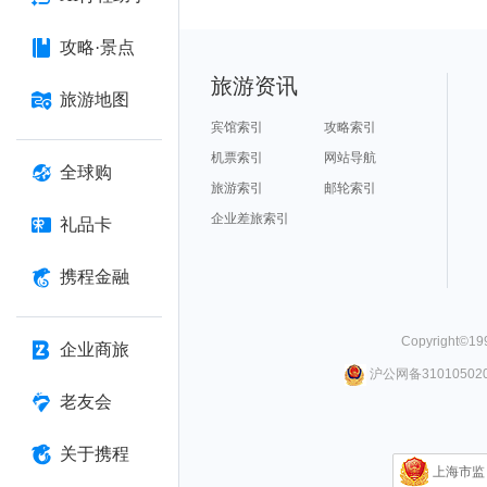
攻略·景点
旅游资讯
旅游地图
宾馆索引
攻略索引
机票索引
网站导航
全球购
旅游索引
邮轮索引
企业差旅索引
礼品卡
携程金融
Copyright©
19
企业商旅
沪公网备310105020
老友会
关于携程
上海市监