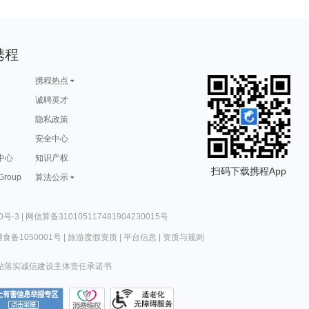
携程
携程热点
诚聘英才
隐私政策
安全中心
中心
知识产权
扫码下载携程App
 Group
算法公示
0号-3
|
网信算备310105117481904230015号
食备1050001号
|
旅游度假资质
|
平台信息
|
资质与规则
站落实诚信建设主体责任承诺书