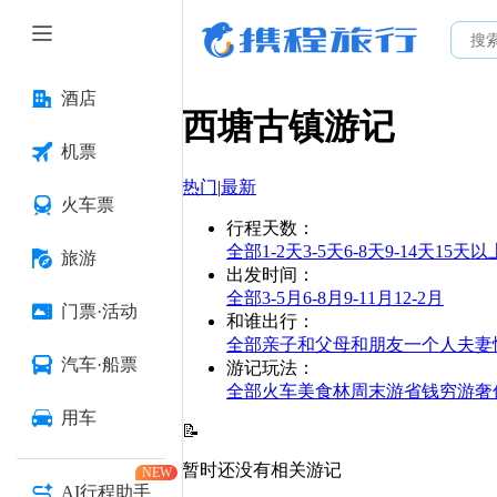
酒店
西塘古镇
游记
机票
热门
|
最新
火车票
行程天数
：
全部
1-2天
3-5天
6-8天
9-14天
15天以
旅游
出发时间
：
全部
3-5月
6-8月
9-11月
12-2月
门票·活动
和谁出行
：
全部
亲子
和父母
和朋友
一个人
夫妻
汽车·船票
游记玩法
：
全部
火车
美食林
周末游
省钱
穷游
奢
用车
📝
暂时还没有相关游记
NEW
AI行程助手