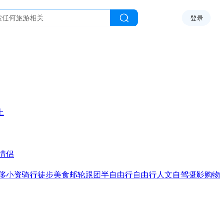
登录
上
情侣
侈
小资
骑行
徒步
美食
邮轮
跟团
半自由行
自由行
人文
自驾
摄影
购物