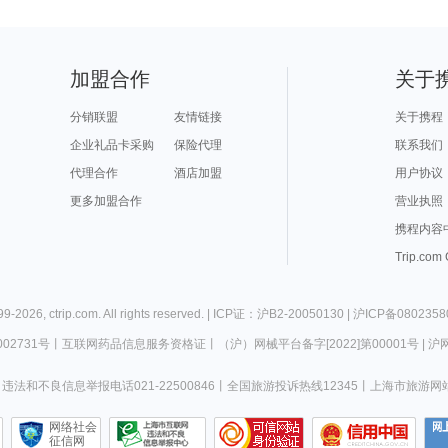
加盟合作
关于
分销联盟
友情链接
关于携程
企业礼品卡采购
保险代理
联系我们
代理合作
酒店加盟
用户协议
更多加盟合作
营业执照
携程内容
Trip.com
99-
2026
,
ctrip.com
. All rights reserved. |
ICP证：沪B2-20050130
|
沪ICP备0802358
02731号
丨
互联网药品信息服务资格证
丨
（沪）网械平台备字[2022]第00001号
|
沪网
违法和不良信息举报电话021-22500846
丨
全国旅游投诉热线12345
丨
上海市旅游网
网络社会
征信网