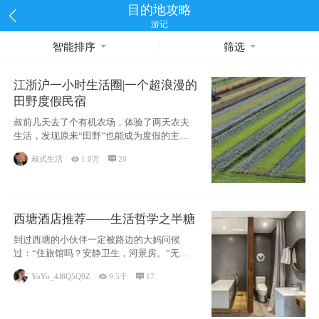
目的地攻略
游记
智能排序
筛选
江浙沪一小时生活圈|一个超浪漫的
田野度假民宿
叔前几天去了个有机农场，体验了两天农夫
生活，发现原来“田野”也能成为度假的主旋
律。江
叔式生活

1.0万

20
西塘酒店推荐——生活哲学之半糖
到过西塘的小伙伴一定被路边的大妈问候
过：“住旅馆吗？安静卫生，河景房。”无意
于厚今薄
YoYo_4J8Q5Q9Z

9.5千

17