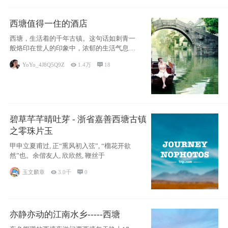
西塘值得一住的酒店
西塘，生活着的千年古镇。这句话如刺青一
般烙印在世人的印象中，浓郁的生活气息，
小桥流水
YoYo_4J8Q5Q9Z

1.4万

18
碧草芊芊晴吐芽 - 浙省嘉善西塘古镇
之零珠片玉
甲申立夏甫过, 正“熏风初入弦”, “榴花开欲
然”也。余偕友人, 欣欣然, 鞭丝于
玉文麟章

3.0千

0
亦静亦动的江南水乡-----西塘