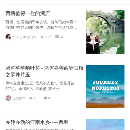
西塘值得一住的酒店
西塘，生活着的千年古镇。这句话如刺青一
般烙印在世人的印象中，浓郁的生活气息，
小桥流水
YoYo_4J8Q5Q9Z

1.4万

18
碧草芊芊晴吐芽 - 浙省嘉善西塘古镇
之零珠片玉
甲申立夏甫过, 正“熏风初入弦”, “榴花开欲
然”也。余偕友人, 欣欣然, 鞭丝于
玉文麟章

3.0千

0
亦静亦动的江南水乡-----西塘