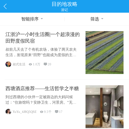
目的地攻略
游记
智能排序
筛选
江浙沪一小时生活圈|一个超浪漫的
田野度假民宿
叔前几天去了个有机农场，体验了两天农夫
生活，发现原来“田野”也能成为度假的主旋
律。江
叔式生活

1.0万

20
西塘酒店推荐——生活哲学之半糖
到过西塘的小伙伴一定被路边的大妈问候
过：“住旅馆吗？安静卫生，河景房。”无意
于厚今薄
YoYo_4J8Q5Q9Z

9.5千

17