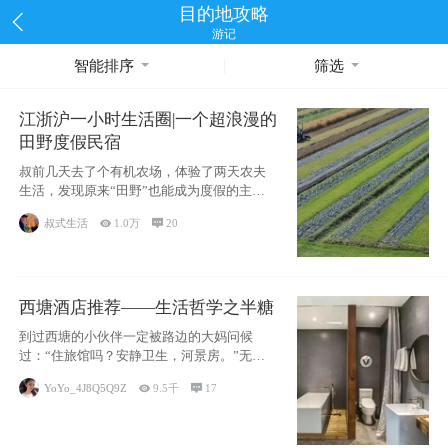
目的地攻略
游记
智能排序
筛选
江浙沪一小时生活圈|一个超浪漫的
田野度假民宿
叔前几天去了个有机农场，体验了两天农夫
生活，发现原来“田野”也能成为度假的主旋
律。江
叔式生活

1.0万

20
西塘酒店推荐——生活哲学之半糖
到过西塘的小伙伴一定被路边的大妈问候
过：“住旅馆吗？安静卫生，河景房。”无意
于厚今薄
YoYo_4J8Q5Q9Z

9.5千

17