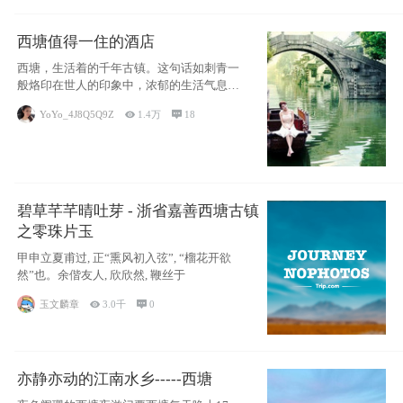
西塘值得一住的酒店
西塘，生活着的千年古镇。这句话如刺青一
般烙印在世人的印象中，浓郁的生活气息，
小桥流水
YoYo_4J8Q5Q9Z

1.4万

18
碧草芊芊晴吐芽 - 浙省嘉善西塘古镇
之零珠片玉
甲申立夏甫过, 正“熏风初入弦”, “榴花开欲
然”也。余偕友人, 欣欣然, 鞭丝于
玉文麟章

3.0千

0
亦静亦动的江南水乡-----西塘