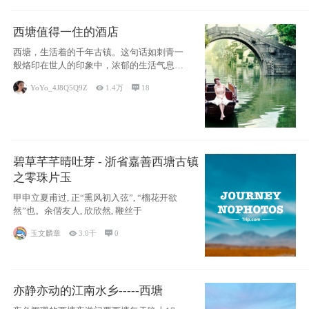
西塘值得一住的酒店
西塘，生活着的千年古镇。这句话如刺青一
般烙印在世人的印象中，浓郁的生活气息，
小桥流水
YoYo_4J8Q5Q9Z

1.4万

18
碧草芊芊晴吐芽 - 浙省嘉善西塘古镇
之零珠片玉
甲申立夏甫过, 正“熏风初入弦”, “榴花开欲
然”也。余偕友人, 欣欣然, 鞭丝于
玉文麟章

3.0千

0
亦静亦动的江南水乡-----西塘