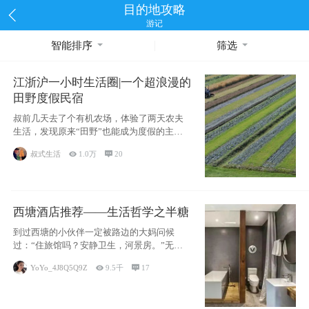
目的地攻略
游记
智能排序
筛选
江浙沪一小时生活圈|一个超浪漫的
田野度假民宿
叔前几天去了个有机农场，体验了两天农夫
生活，发现原来“田野”也能成为度假的主旋
律。江
叔式生活

1.0万

20
西塘酒店推荐——生活哲学之半糖
到过西塘的小伙伴一定被路边的大妈问候
过：“住旅馆吗？安静卫生，河景房。”无意
于厚今薄
YoYo_4J8Q5Q9Z

9.5千

17