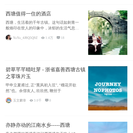
西塘值得一住的酒店
西塘，生活着的千年古镇。这句话如刺青一
般烙印在世人的印象中，浓郁的生活气息，
小桥流水
YoYo_4J8Q5Q9Z

1.4万

18
碧草芊芊晴吐芽 - 浙省嘉善西塘古镇
之零珠片玉
甲申立夏甫过, 正“熏风初入弦”, “榴花开欲
然”也。余偕友人, 欣欣然, 鞭丝于
玉文麟章

3.0千

0
亦静亦动的江南水乡-----西塘