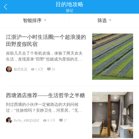
目的地攻略
游记
智能排序
筛选
江浙沪一小时生活圈|一个超浪漫的
田野度假民宿
叔前几天去了个有机农场，体验了两天农夫
生活，发现原来“田野”也能成为度假的主旋
律。江
叔式生活

1.0万

20
西塘酒店推荐——生活哲学之半糖
到过西塘的小伙伴一定被路边的大妈问候
过：“住旅馆吗？安静卫生，河景房。”无意
于厚今薄
YoYo_4J8Q5Q9Z

9.5千

17