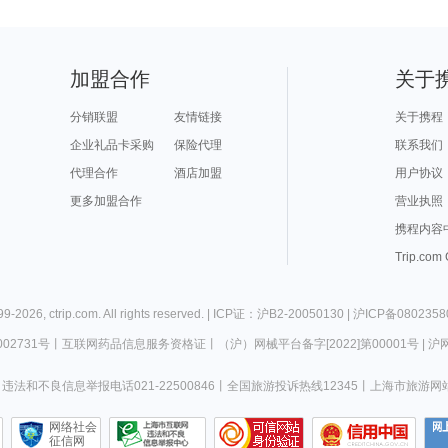
加盟合作
关于
分销联盟
友情链接
关于携程
企业礼品卡采购
保险代理
联系我们
代理合作
酒店加盟
用户协议
更多加盟合作
营业执照
携程内容
Trip.com
99-
2026
,
ctrip.com
. All rights reserved. |
ICP证：沪B2-20050130
|
沪ICP备0802358
02731号
丨
互联网药品信息服务资格证
丨
（沪）网械平台备字[2022]第00001号
|
沪网
违法和不良信息举报电话021-22500846
丨
全国旅游投诉热线12345
丨
上海市旅游网
网络社会
征信网