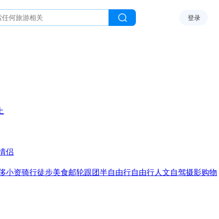
登录
上
情侣
侈
小资
骑行
徒步
美食
邮轮
跟团
半自由行
自由行
人文
自驾
摄影
购物