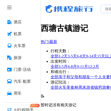
酒店
西塘古镇
游记
机票
热门
|
最新
火车票
行程天数
：
全部
1-2天
3-5天
6-8天
9-14天
15天以
旅游
出发时间
：
全部
3-5月
6-8月
9-11月
12-2月
门票·活动
和谁出行
：
全部
亲子
和父母
和朋友
一个人
夫妻
汽车·船票
游记玩法
：
全部
火车
美食林
周末游
省钱
穷游
奢
用车
📝
暂时还没有相关游记
NEW
AI行程助手