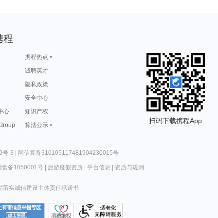
携程
携程热点
诚聘英才
隐私政策
安全中心
中心
知识产权
扫码下载携程App
 Group
算法公示
0号-3
|
网信算备310105117481904230015号
食备1050001号
|
旅游度假资质
|
平台信息
|
资质与规则
站落实诚信建设主体责任承诺书