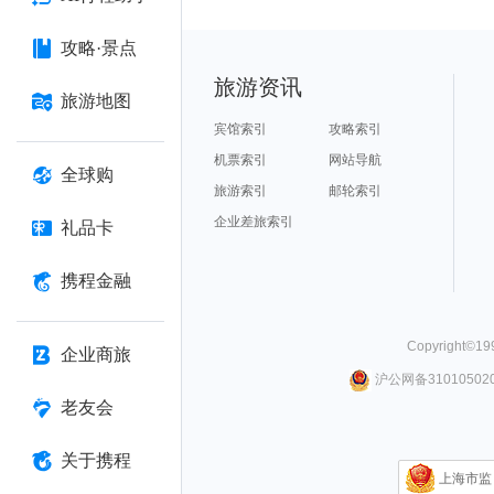
攻略·景点
旅游资讯
旅游地图
宾馆索引
攻略索引
机票索引
网站导航
全球购
旅游索引
邮轮索引
企业差旅索引
礼品卡
携程金融
Copyright©
19
企业商旅
沪公网备310105020
老友会
关于携程
上海市监