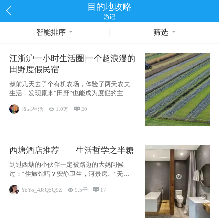
目的地攻略
游记
智能排序
筛选
江浙沪一小时生活圈|一个超浪漫的
田野度假民宿
叔前几天去了个有机农场，体验了两天农夫
生活，发现原来“田野”也能成为度假的主旋
律。江
叔式生活

1.0万

20
西塘酒店推荐——生活哲学之半糖
到过西塘的小伙伴一定被路边的大妈问候
过：“住旅馆吗？安静卫生，河景房。”无意
于厚今薄
YoYo_4J8Q5Q9Z

9.5千

17