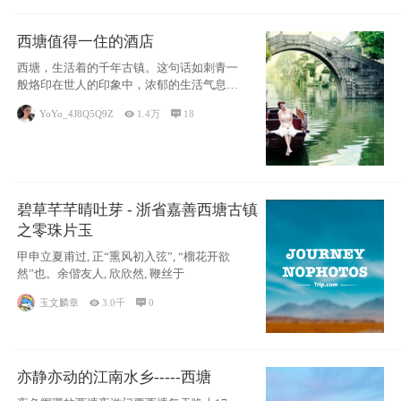
西塘值得一住的酒店
西塘，生活着的千年古镇。这句话如刺青一
般烙印在世人的印象中，浓郁的生活气息，
小桥流水
YoYo_4J8Q5Q9Z

1.4万

18
碧草芊芊晴吐芽 - 浙省嘉善西塘古镇
之零珠片玉
甲申立夏甫过, 正“熏风初入弦”, “榴花开欲
然”也。余偕友人, 欣欣然, 鞭丝于
玉文麟章

3.0千

0
亦静亦动的江南水乡-----西塘