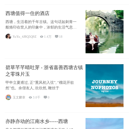
西塘值得一住的酒店
西塘，生活着的千年古镇。这句话如刺青一
般烙印在世人的印象中，浓郁的生活气息，
小桥流水
YoYo_4J8Q5Q9Z

1.4万

18
碧草芊芊晴吐芽 - 浙省嘉善西塘古镇
之零珠片玉
甲申立夏甫过, 正“熏风初入弦”, “榴花开欲
然”也。余偕友人, 欣欣然, 鞭丝于
玉文麟章

3.0千

0
亦静亦动的江南水乡-----西塘