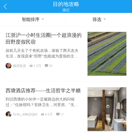
目的地攻略
游记
智能排序
筛选
江浙沪一小时生活圈|一个超浪漫的
田野度假民宿
叔前几天去了个有机农场，体验了两天农夫
生活，发现原来“田野”也能成为度假的主旋
律。江
叔式生活

1.0万

20
西塘酒店推荐——生活哲学之半糖
到过西塘的小伙伴一定被路边的大妈问候
过：“住旅馆吗？安静卫生，河景房。”无意
于厚今薄
YoYo_4J8Q5Q9Z

9.5千

17