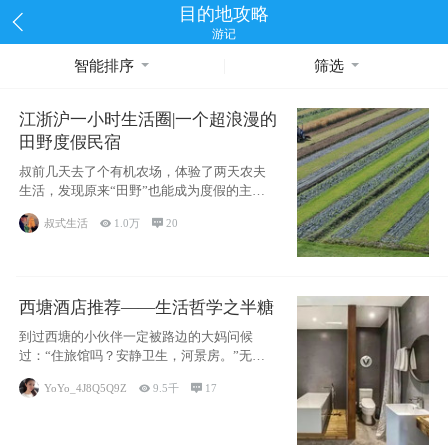
目的地攻略
游记
智能排序
筛选
江浙沪一小时生活圈|一个超浪漫的
田野度假民宿
叔前几天去了个有机农场，体验了两天农夫
生活，发现原来“田野”也能成为度假的主旋
律。江
叔式生活

1.0万

20
西塘酒店推荐——生活哲学之半糖
到过西塘的小伙伴一定被路边的大妈问候
过：“住旅馆吗？安静卫生，河景房。”无意
于厚今薄
YoYo_4J8Q5Q9Z

9.5千

17