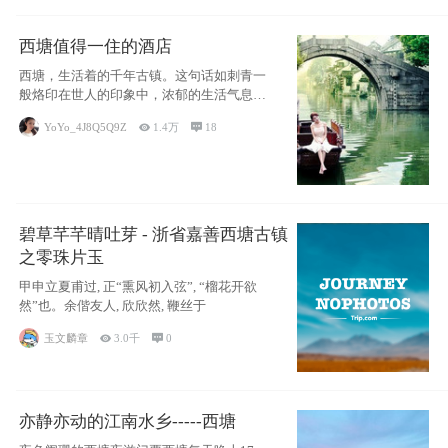
西塘值得一住的酒店
西塘，生活着的千年古镇。这句话如刺青一
般烙印在世人的印象中，浓郁的生活气息，
小桥流水
YoYo_4J8Q5Q9Z

1.4万

18
碧草芊芊晴吐芽 - 浙省嘉善西塘古镇
之零珠片玉
甲申立夏甫过, 正“熏风初入弦”, “榴花开欲
然”也。余偕友人, 欣欣然, 鞭丝于
玉文麟章

3.0千

0
亦静亦动的江南水乡-----西塘