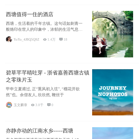
西塘值得一住的酒店
西塘，生活着的千年古镇。这句话如刺青一
般烙印在世人的印象中，浓郁的生活气息，
小桥流水
YoYo_4J8Q5Q9Z

1.4万

18
碧草芊芊晴吐芽 - 浙省嘉善西塘古镇
之零珠片玉
甲申立夏甫过, 正“熏风初入弦”, “榴花开欲
然”也。余偕友人, 欣欣然, 鞭丝于
玉文麟章

3.0千

0
亦静亦动的江南水乡-----西塘