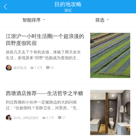
目的地攻略
游记
智能排序
筛选
江浙沪一小时生活圈|一个超浪漫的
田野度假民宿
叔前几天去了个有机农场，体验了两天农夫
生活，发现原来“田野”也能成为度假的主旋
律。江
叔式生活

1.0万

20
西塘酒店推荐——生活哲学之半糖
到过西塘的小伙伴一定被路边的大妈问候
过：“住旅馆吗？安静卫生，河景房。”无意
于厚今薄
YoYo_4J8Q5Q9Z

9.5千

17