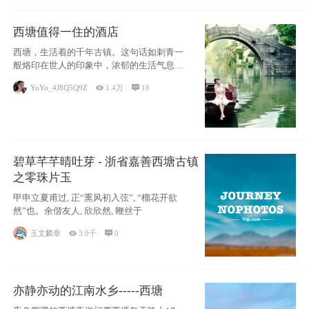
西塘值得一住的酒店
西塘，生活着的千年古镇。这句话如刺青一
般烙印在世人的印象中，浓郁的生活气息，
小桥流水
YoYo_4J8Q5Q9Z

1.4万

18
碧草芊芊晴吐芽 - 浙省嘉善西塘古镇
之零珠片玉
甲申立夏甫过, 正“熏风初入弦”, “榴花开欲
然”也。余偕友人, 欣欣然, 鞭丝于
玉文麟章

3.0千

0
亦静亦动的江南水乡-----西塘