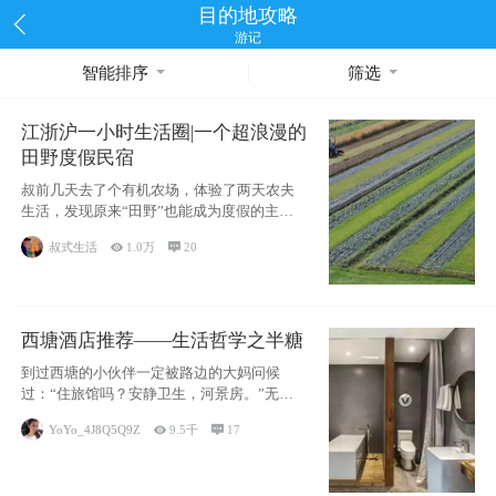
目的地攻略
游记
智能排序
筛选
江浙沪一小时生活圈|一个超浪漫的
田野度假民宿
叔前几天去了个有机农场，体验了两天农夫
生活，发现原来“田野”也能成为度假的主旋
律。江
叔式生活

1.0万

20
西塘酒店推荐——生活哲学之半糖
到过西塘的小伙伴一定被路边的大妈问候
过：“住旅馆吗？安静卫生，河景房。”无意
于厚今薄
YoYo_4J8Q5Q9Z

9.5千

17