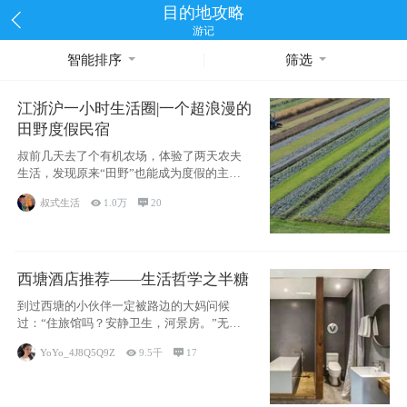
目的地攻略
游记
智能排序
筛选
江浙沪一小时生活圈|一个超浪漫的
田野度假民宿
叔前几天去了个有机农场，体验了两天农夫
生活，发现原来“田野”也能成为度假的主旋
律。江
叔式生活

1.0万

20
西塘酒店推荐——生活哲学之半糖
到过西塘的小伙伴一定被路边的大妈问候
过：“住旅馆吗？安静卫生，河景房。”无意
于厚今薄
YoYo_4J8Q5Q9Z

9.5千

17