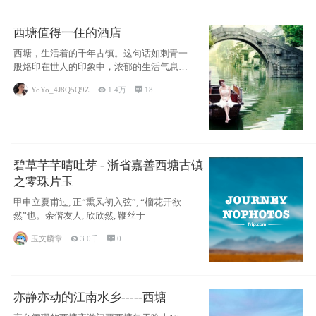
西塘值得一住的酒店
西塘，生活着的千年古镇。这句话如刺青一
般烙印在世人的印象中，浓郁的生活气息，
小桥流水
YoYo_4J8Q5Q9Z

1.4万

18
碧草芊芊晴吐芽 - 浙省嘉善西塘古镇
之零珠片玉
甲申立夏甫过, 正“熏风初入弦”, “榴花开欲
然”也。余偕友人, 欣欣然, 鞭丝于
玉文麟章

3.0千

0
亦静亦动的江南水乡-----西塘