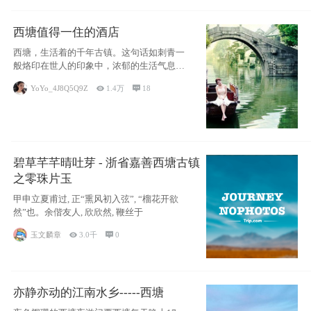
西塘值得一住的酒店
西塘，生活着的千年古镇。这句话如刺青一
般烙印在世人的印象中，浓郁的生活气息，
小桥流水
YoYo_4J8Q5Q9Z

1.4万

18
碧草芊芊晴吐芽 - 浙省嘉善西塘古镇
之零珠片玉
甲申立夏甫过, 正“熏风初入弦”, “榴花开欲
然”也。余偕友人, 欣欣然, 鞭丝于
玉文麟章

3.0千

0
亦静亦动的江南水乡-----西塘