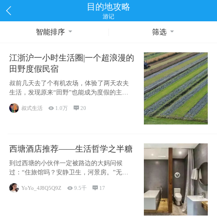
目的地攻略
游记
智能排序
筛选
江浙沪一小时生活圈|一个超浪漫的
田野度假民宿
叔前几天去了个有机农场，体验了两天农夫
生活，发现原来“田野”也能成为度假的主旋
律。江
叔式生活

1.0万

20
西塘酒店推荐——生活哲学之半糖
到过西塘的小伙伴一定被路边的大妈问候
过：“住旅馆吗？安静卫生，河景房。”无意
于厚今薄
YoYo_4J8Q5Q9Z

9.5千

17