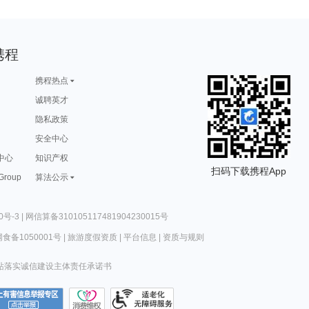
携程
携程热点
诚聘英才
隐私政策
安全中心
中心
知识产权
扫码下载携程App
 Group
算法公示
0号-3
|
网信算备310105117481904230015号
食备1050001号
|
旅游度假资质
|
平台信息
|
资质与规则
站落实诚信建设主体责任承诺书