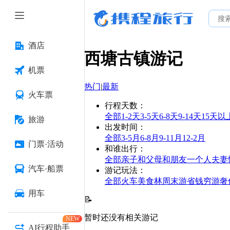
酒店
西塘古镇
游记
机票
热门
|
最新
火车票
行程天数
：
全部
1-2天
3-5天
6-8天
9-14天
15天以
旅游
出发时间
：
全部
3-5月
6-8月
9-11月
12-2月
门票·活动
和谁出行
：
全部
亲子
和父母
和朋友
一个人
夫妻
汽车·船票
游记玩法
：
全部
火车
美食林
周末游
省钱
穷游
奢
用车
📝
暂时还没有相关游记
NEW
AI行程助手