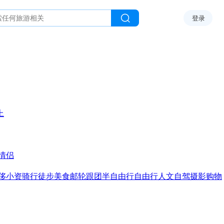
登录
上
情侣
侈
小资
骑行
徒步
美食
邮轮
跟团
半自由行
自由行
人文
自驾
摄影
购物