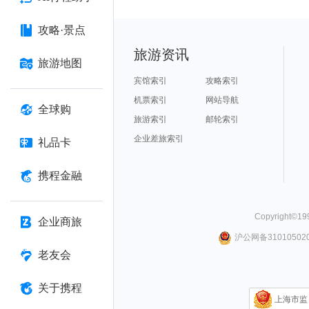
攻略·景点
旅游资讯
旅游地图
宾馆索引
攻略索引
机票索引
网站导航
全球购
旅游索引
邮轮索引
企业差旅索引
礼品卡
携程金融
Copyright©
19
企业商旅
沪公网备310105020
老友会
关于携程
上海市监