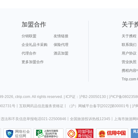
加盟合作
关于
分销联盟
友情链接
关于携程
企业礼品卡采购
保险代理
联系我们
代理合作
酒店加盟
用户协议
更多加盟合作
营业执照
携程内容
Trip.com
99-
2026
,
ctrip.com
. All rights reserved. |
ICP证：沪B2-20050130
|
沪ICP备0802358
02731号
丨
互联网药品信息服务资格证
丨
（沪）网械平台备字[2022]第00001号
|
沪网
违法和不良信息举报电话021-22500846
丨
全国旅游投诉热线12345
丨
上海市旅游网
网络社会
征信网