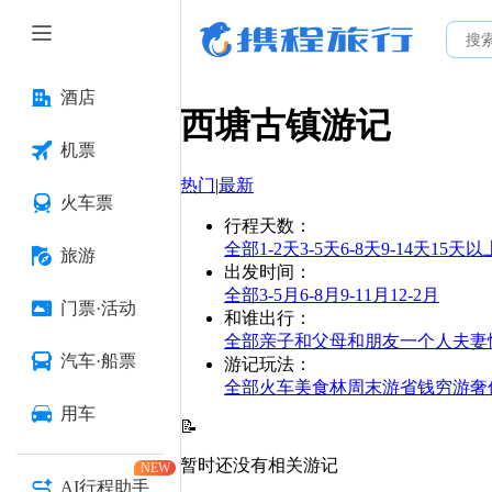
酒店
西塘古镇
游记
机票
热门
|
最新
火车票
行程天数
：
全部
1-2天
3-5天
6-8天
9-14天
15天以
旅游
出发时间
：
全部
3-5月
6-8月
9-11月
12-2月
门票·活动
和谁出行
：
全部
亲子
和父母
和朋友
一个人
夫妻
汽车·船票
游记玩法
：
全部
火车
美食林
周末游
省钱
穷游
奢
用车
📝
暂时还没有相关游记
NEW
AI行程助手