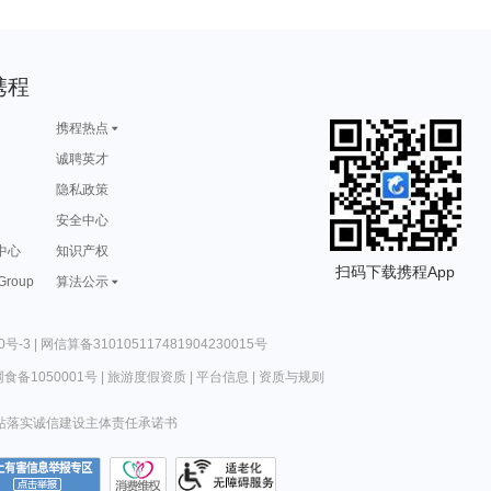
携程
携程热点
诚聘英才
隐私政策
安全中心
中心
知识产权
扫码下载携程App
 Group
算法公示
0号-3
|
网信算备310105117481904230015号
食备1050001号
|
旅游度假资质
|
平台信息
|
资质与规则
站落实诚信建设主体责任承诺书