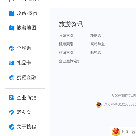
攻略·景点
旅游资讯
旅游地图
宾馆索引
攻略索引
机票索引
网站导航
全球购
旅游索引
邮轮索引
企业差旅索引
礼品卡
携程金融
Copyright©
19
企业商旅
沪公网备310105020
老友会
关于携程
上海市监