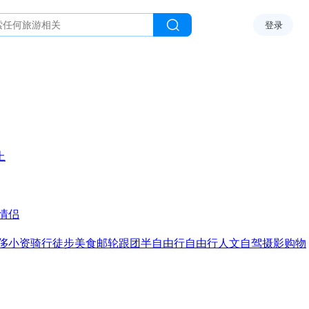
登录
上
情侣
侈
小资
骑行
徒步
美食
邮轮
跟团
半自由行
自由行
人文
自驾
摄影
购物