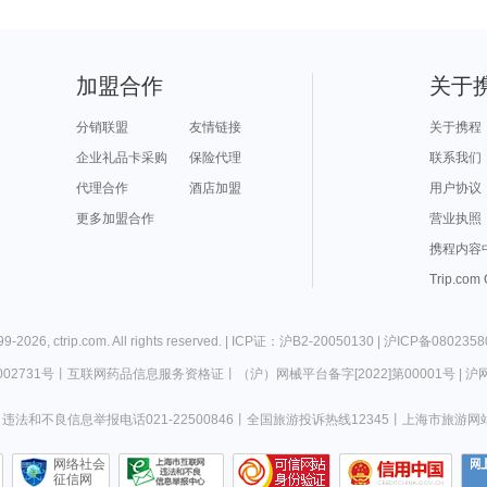
加盟合作
关于
分销联盟
友情链接
关于携程
企业礼品卡采购
保险代理
联系我们
代理合作
酒店加盟
用户协议
更多加盟合作
营业执照
携程内容
Trip.com
99-
2026
,
ctrip.com
. All rights reserved. |
ICP证：沪B2-20050130
|
沪ICP备0802358
02731号
丨
互联网药品信息服务资格证
丨
（沪）网械平台备字[2022]第00001号
|
沪网
违法和不良信息举报电话021-22500846
丨
全国旅游投诉热线12345
丨
上海市旅游网
网络社会
征信网