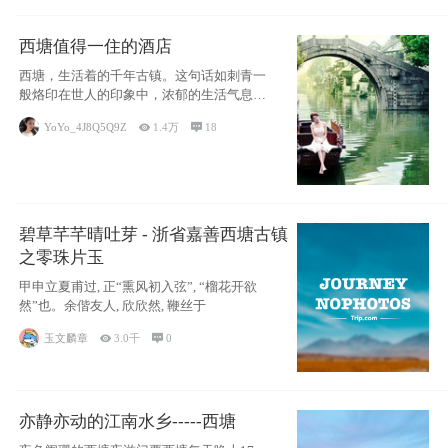
西塘值得一住的酒店
西塘，生活着的千年古镇。这句话如刺青一
般烙印在世人的印象中，浓郁的生活气息，
小桥流水
YoYo_4J8Q5Q9Z

1.4万

18
碧草芊芊晴吐芽 - 浙省嘉善西塘古镇
之零珠片玉
甲申立夏甫过, 正“熏风初入弦”, “榴花开欲
然”也。余偕友人, 欣欣然, 鞭丝于
玉文麟章

3.0千

0
亦静亦动的江南水乡-----西塘