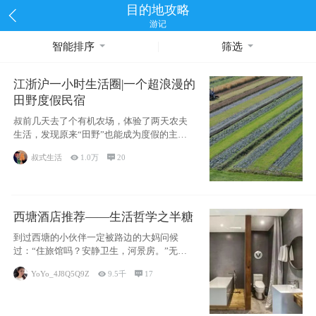
目的地攻略
游记
智能排序
筛选
江浙沪一小时生活圈|一个超浪漫的
田野度假民宿
叔前几天去了个有机农场，体验了两天农夫
生活，发现原来“田野”也能成为度假的主旋
律。江
叔式生活

1.0万

20
西塘酒店推荐——生活哲学之半糖
到过西塘的小伙伴一定被路边的大妈问候
过：“住旅馆吗？安静卫生，河景房。”无意
于厚今薄
YoYo_4J8Q5Q9Z

9.5千

17