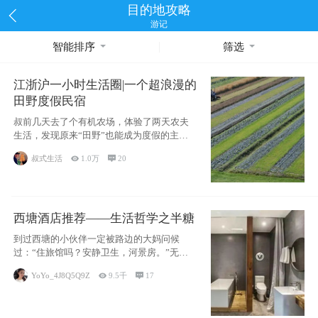
目的地攻略
游记
智能排序
筛选
江浙沪一小时生活圈|一个超浪漫的
田野度假民宿
叔前几天去了个有机农场，体验了两天农夫
生活，发现原来“田野”也能成为度假的主旋
律。江
叔式生活

1.0万

20
西塘酒店推荐——生活哲学之半糖
到过西塘的小伙伴一定被路边的大妈问候
过：“住旅馆吗？安静卫生，河景房。”无意
于厚今薄
YoYo_4J8Q5Q9Z

9.5千

17