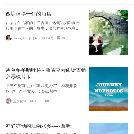
西塘值得一住的酒店
西塘，生活着的千年古镇。这句话如刺青一
般烙印在世人的印象中，浓郁的生活气息，
小桥流水
YoYo_4J8Q5Q9Z

1.4万

18
碧草芊芊晴吐芽 - 浙省嘉善西塘古镇
之零珠片玉
甲申立夏甫过, 正“熏风初入弦”, “榴花开欲
然”也。余偕友人, 欣欣然, 鞭丝于
玉文麟章

3.0千

0
亦静亦动的江南水乡-----西塘