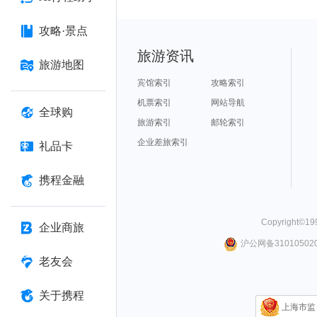
攻略·景点
旅游资讯
旅游地图
宾馆索引
攻略索引
机票索引
网站导航
全球购
旅游索引
邮轮索引
企业差旅索引
礼品卡
携程金融
Copyright©
19
企业商旅
沪公网备310105020
老友会
关于携程
上海市监