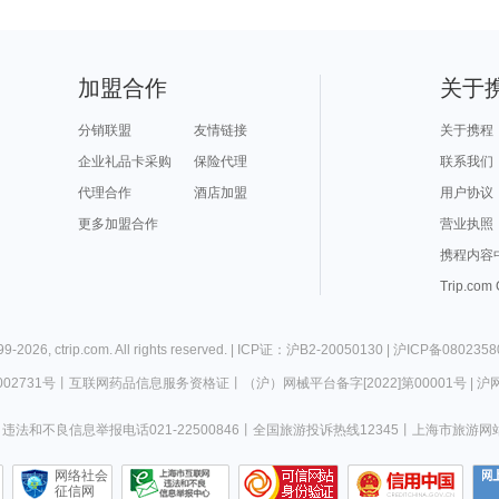
加盟合作
关于
分销联盟
友情链接
关于携程
企业礼品卡采购
保险代理
联系我们
代理合作
酒店加盟
用户协议
更多加盟合作
营业执照
携程内容
Trip.com
99-
2026
,
ctrip.com
. All rights reserved. |
ICP证：沪B2-20050130
|
沪ICP备0802358
02731号
丨
互联网药品信息服务资格证
丨
（沪）网械平台备字[2022]第00001号
|
沪网
违法和不良信息举报电话021-22500846
丨
全国旅游投诉热线12345
丨
上海市旅游网
网络社会
征信网