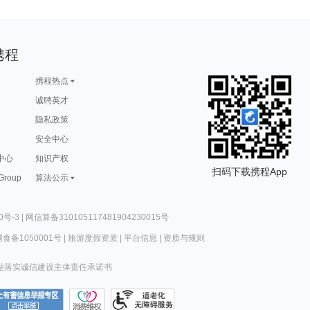
携程
携程热点
诚聘英才
隐私政策
安全中心
中心
知识产权
扫码下载携程App
 Group
算法公示
0号-3
|
网信算备310105117481904230015号
食备1050001号
|
旅游度假资质
|
平台信息
|
资质与规则
站落实诚信建设主体责任承诺书