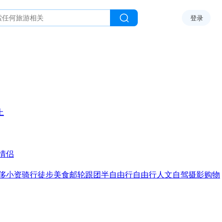
登录
上
情侣
侈
小资
骑行
徒步
美食
邮轮
跟团
半自由行
自由行
人文
自驾
摄影
购物