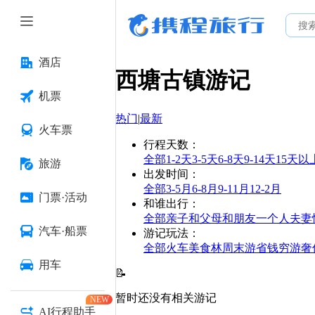
酒店
西塘古镇
游记
机票
热门
|
最新
火车票
行程天数
：
全部
1-2天
3-5天
6-8天
9-14天
15天以
旅游
出发时间
：
全部
3-5月
6-8月
9-11月
12-2月
门票·活动
和谁出行
：
全部
亲子
和父母
和朋友
一个人
夫妻
汽车·船票
游记玩法
：
全部
火车
美食林
周末游
省钱
穷游
奢
用车
📝
暂时还没有相关游记
NEW
AI行程助手