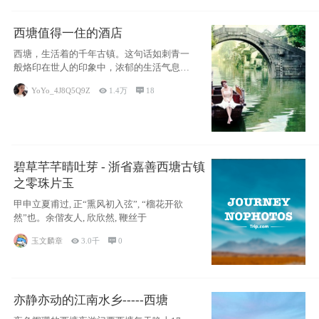
西塘值得一住的酒店
西塘，生活着的千年古镇。这句话如刺青一
般烙印在世人的印象中，浓郁的生活气息，
小桥流水
YoYo_4J8Q5Q9Z

1.4万

18
碧草芊芊晴吐芽 - 浙省嘉善西塘古镇
之零珠片玉
甲申立夏甫过, 正“熏风初入弦”, “榴花开欲
然”也。余偕友人, 欣欣然, 鞭丝于
玉文麟章

3.0千

0
亦静亦动的江南水乡-----西塘