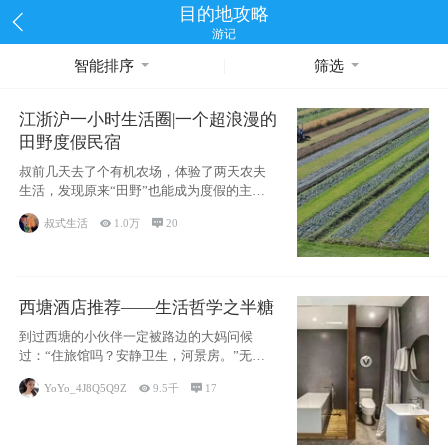
目的地攻略
游记
智能排序
筛选
江浙沪一小时生活圈|一个超浪漫的
田野度假民宿
叔前几天去了个有机农场，体验了两天农夫
生活，发现原来“田野”也能成为度假的主旋
律。江
叔式生活

1.0万

20
西塘酒店推荐——生活哲学之半糖
到过西塘的小伙伴一定被路边的大妈问候
过：“住旅馆吗？安静卫生，河景房。”无意
于厚今薄
YoYo_4J8Q5Q9Z

9.5千

17