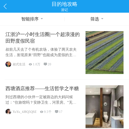
目的地攻略
游记
智能排序
筛选
江浙沪一小时生活圈|一个超浪漫的
田野度假民宿
叔前几天去了个有机农场，体验了两天农夫
生活，发现原来“田野”也能成为度假的主旋
律。江
叔式生活

1.0万

20
西塘酒店推荐——生活哲学之半糖
到过西塘的小伙伴一定被路边的大妈问候
过：“住旅馆吗？安静卫生，河景房。”无意
于厚今薄
YoYo_4J8Q5Q9Z

9.5千

17