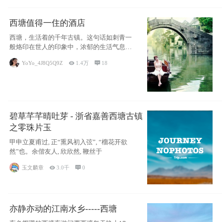
西塘值得一住的酒店
西塘，生活着的千年古镇。这句话如刺青一
般烙印在世人的印象中，浓郁的生活气息，
小桥流水
YoYo_4J8Q5Q9Z

1.4万

18
碧草芊芊晴吐芽 - 浙省嘉善西塘古镇
之零珠片玉
甲申立夏甫过, 正“熏风初入弦”, “榴花开欲
然”也。余偕友人, 欣欣然, 鞭丝于
玉文麟章

3.0千

0
亦静亦动的江南水乡-----西塘