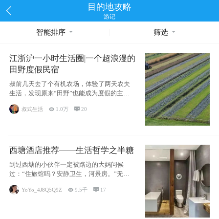
目的地攻略
游记
智能排序
筛选
江浙沪一小时生活圈|一个超浪漫的
田野度假民宿
叔前几天去了个有机农场，体验了两天农夫
生活，发现原来“田野”也能成为度假的主旋
律。江
叔式生活

1.0万

20
西塘酒店推荐——生活哲学之半糖
到过西塘的小伙伴一定被路边的大妈问候
过：“住旅馆吗？安静卫生，河景房。”无意
于厚今薄
YoYo_4J8Q5Q9Z

9.5千

17