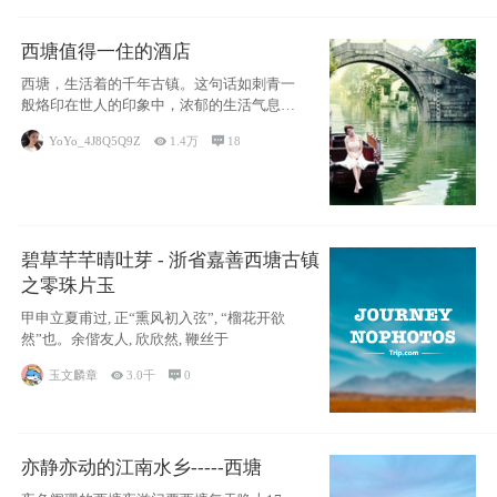
西塘值得一住的酒店
西塘，生活着的千年古镇。这句话如刺青一
般烙印在世人的印象中，浓郁的生活气息，
小桥流水
YoYo_4J8Q5Q9Z

1.4万

18
碧草芊芊晴吐芽 - 浙省嘉善西塘古镇
之零珠片玉
甲申立夏甫过, 正“熏风初入弦”, “榴花开欲
然”也。余偕友人, 欣欣然, 鞭丝于
玉文麟章

3.0千

0
亦静亦动的江南水乡-----西塘