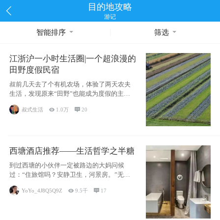
目的地攻略
游记
智能排序
筛选
江浙沪一小时生活圈|一个超浪漫的
田野度假民宿
叔前几天去了个有机农场，体验了两天农夫
生活，发现原来“田野”也能成为度假的主旋
律。江
叔式生活

1.0万

20
西塘酒店推荐——生活哲学之半糖
到过西塘的小伙伴一定被路边的大妈问候
过：“住旅馆吗？安静卫生，河景房。”无意
于厚今薄
YoYo_4J8Q5Q9Z

9.5千

17