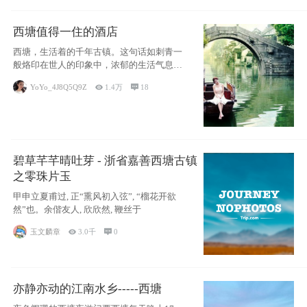
西塘值得一住的酒店
西塘，生活着的千年古镇。这句话如刺青一
般烙印在世人的印象中，浓郁的生活气息，
小桥流水
YoYo_4J8Q5Q9Z

1.4万

18
碧草芊芊晴吐芽 - 浙省嘉善西塘古镇
之零珠片玉
甲申立夏甫过, 正“熏风初入弦”, “榴花开欲
然”也。余偕友人, 欣欣然, 鞭丝于
玉文麟章

3.0千

0
亦静亦动的江南水乡-----西塘