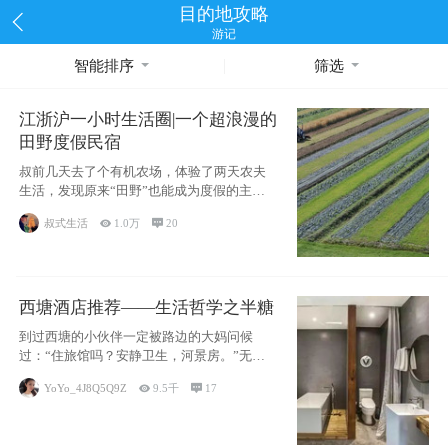
目的地攻略
游记
智能排序
筛选
江浙沪一小时生活圈|一个超浪漫的
田野度假民宿
叔前几天去了个有机农场，体验了两天农夫
生活，发现原来“田野”也能成为度假的主旋
律。江
叔式生活

1.0万

20
西塘酒店推荐——生活哲学之半糖
到过西塘的小伙伴一定被路边的大妈问候
过：“住旅馆吗？安静卫生，河景房。”无意
于厚今薄
YoYo_4J8Q5Q9Z

9.5千

17