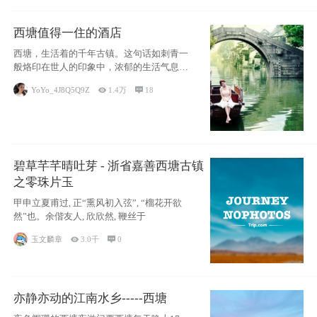
西塘值得一住的酒店
西塘，生活着的千年古镇。这句话如刺青一
般烙印在世人的印象中，浓郁的生活气息，
小桥流水
YoYo_4J8Q5Q9Z

1.4万

18
碧草芊芊晴吐芽 - 浙省嘉善西塘古镇
之零珠片玉
甲申立夏甫过, 正“熏风初入弦”, “榴花开欲
然”也。余偕友人, 欣欣然, 鞭丝于
玉文麟章

3.0千

0
亦静亦动的江南水乡-----西塘