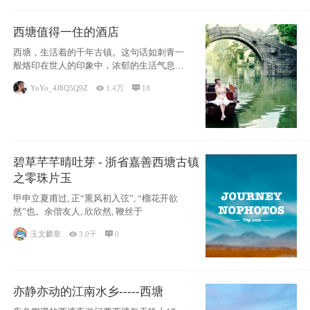
西塘值得一住的酒店
西塘，生活着的千年古镇。这句话如刺青一
般烙印在世人的印象中，浓郁的生活气息，
小桥流水
YoYo_4J8Q5Q9Z

1.4万

18
碧草芊芊晴吐芽 - 浙省嘉善西塘古镇
之零珠片玉
甲申立夏甫过, 正“熏风初入弦”, “榴花开欲
然”也。余偕友人, 欣欣然, 鞭丝于
玉文麟章

3.0千

0
亦静亦动的江南水乡-----西塘