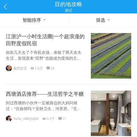
目的地攻略
游记
智能排序
筛选
江浙沪一小时生活圈|一个超浪漫的
田野度假民宿
叔前几天去了个有机农场，体验了两天农夫
生活，发现原来“田野”也能成为度假的主旋
律。江
叔式生活

1.0万

20
西塘酒店推荐——生活哲学之半糖
到过西塘的小伙伴一定被路边的大妈问候
过：“住旅馆吗？安静卫生，河景房。”无意
于厚今薄
YoYo_4J8Q5Q9Z

9.5千

17