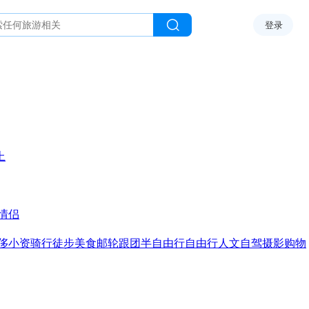
登录
上
情侣
侈
小资
骑行
徒步
美食
邮轮
跟团
半自由行
自由行
人文
自驾
摄影
购物