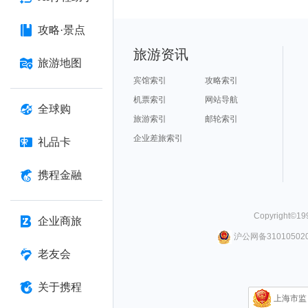
攻略·景点
旅游资讯
旅游地图
宾馆索引
攻略索引
机票索引
网站导航
全球购
旅游索引
邮轮索引
企业差旅索引
礼品卡
携程金融
Copyright©
19
企业商旅
沪公网备310105020
老友会
关于携程
上海市监