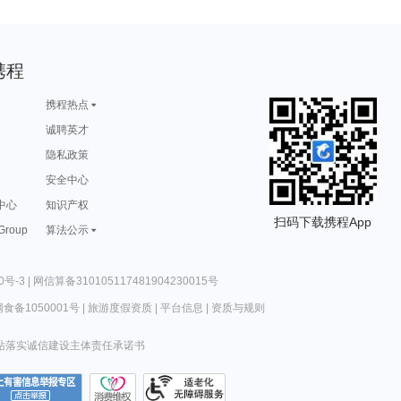
携程
携程热点
诚聘英才
隐私政策
安全中心
中心
知识产权
扫码下载携程App
 Group
算法公示
0号-3
|
网信算备310105117481904230015号
食备1050001号
|
旅游度假资质
|
平台信息
|
资质与规则
站落实诚信建设主体责任承诺书