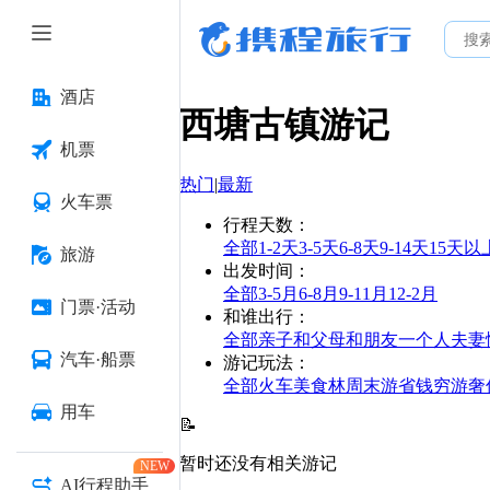
酒店
西塘古镇
游记
机票
热门
|
最新
火车票
行程天数
：
全部
1-2天
3-5天
6-8天
9-14天
15天以
旅游
出发时间
：
全部
3-5月
6-8月
9-11月
12-2月
门票·活动
和谁出行
：
全部
亲子
和父母
和朋友
一个人
夫妻
汽车·船票
游记玩法
：
全部
火车
美食林
周末游
省钱
穷游
奢
用车
📝
暂时还没有相关游记
NEW
AI行程助手