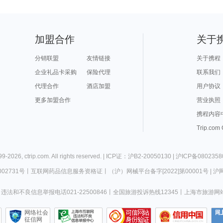
加盟合作
关于
分销联盟
友情链接
关于携程
企业礼品卡采购
保险代理
联系我们
代理合作
酒店加盟
用户协议
更多加盟合作
营业执照
携程内容
Trip.com
99-
2026
,
ctrip.com
. All rights reserved. |
ICP证：沪B2-20050130
|
沪ICP备0802358
02731号
丨
互联网药品信息服务资格证
丨
（沪）网械平台备字[2022]第00001号
|
沪网
违法和不良信息举报电话021-22500846
丨
全国旅游投诉热线12345
丨
上海市旅游网
网络社会
征信网