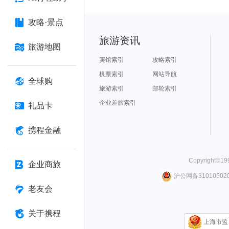
攻略·景点
旅游资讯
旅游地图
宾馆索引
攻略索引
机票索引
网站导航
全球购
旅游索引
邮轮索引
企业差旅索引
礼品卡
携程金融
Copyright©
19
企业商旅
沪公网备310105020
老友会
关于携程
上海市监