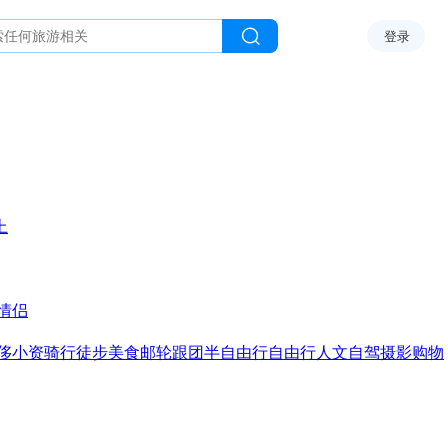
登录
上
情侣
侈
小资
骑行
徒步
美食
邮轮
跟团
半自由行
自由行
人文
自驾
摄影
购物