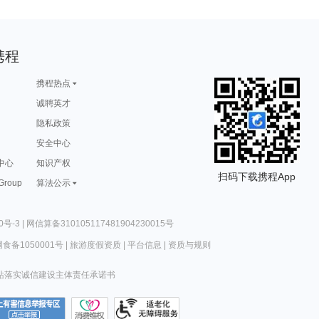
携程
携程热点
诚聘英才
隐私政策
安全中心
中心
知识产权
扫码下载携程App
 Group
算法公示
0号-3
|
网信算备310105117481904230015号
食备1050001号
|
旅游度假资质
|
平台信息
|
资质与规则
站落实诚信建设主体责任承诺书