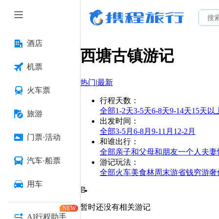
酒店
西塘古镇
游记
机票
热门
|
最新
火车票
行程天数
：
全部
1-2天
3-5天
6-8天
9-14天
15天以
旅游
出发时间
：
全部
3-5月
6-8月
9-11月
12-2月
门票·活动
和谁出行
：
全部
亲子
和父母
和朋友
一个人
夫妻
汽车·船票
游记玩法
：
全部
火车
美食林
周末游
省钱
穷游
奢
用车
📝
暂时还没有相关游记
NEW
AI行程助手