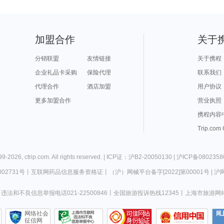
加盟合作
关于
分销联盟
友情链接
关于携程
企业礼品卡采购
保险代理
联系我们
代理合作
酒店加盟
用户协议
更多加盟合作
营业执照
携程内容
Trip.com
99-
2026
,
ctrip.com
. All rights reserved. |
ICP证：沪B2-20050130
|
沪ICP备0802358
02731号
丨
互联网药品信息服务资格证
丨
（沪）网械平台备字[2022]第00001号
|
沪网
违法和不良信息举报电话021-22500846
丨
全国旅游投诉热线12345
丨
上海市旅游网
网络社会
征信网