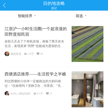
目的地攻略
游记
智能排序
筛选
江浙沪一小时生活圈|一个超浪漫的
田野度假民宿
叔前几天去了个有机农场，体验了两天农夫
生活，发现原来“田野”也能成为度假的主旋
律。江
叔式生活

1.0万

20
西塘酒店推荐——生活哲学之半糖
到过西塘的小伙伴一定被路边的大妈问候
过：“住旅馆吗？安静卫生，河景房。”无意
于厚今薄
YoYo_4J8Q5Q9Z

9.5千

17