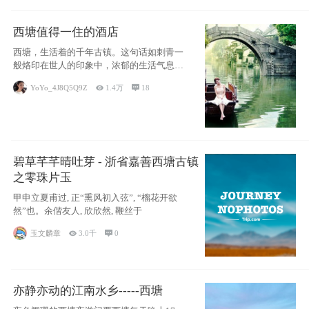
西塘值得一住的酒店
西塘，生活着的千年古镇。这句话如刺青一
般烙印在世人的印象中，浓郁的生活气息，
小桥流水
YoYo_4J8Q5Q9Z

1.4万

18
碧草芊芊晴吐芽 - 浙省嘉善西塘古镇
之零珠片玉
甲申立夏甫过, 正“熏风初入弦”, “榴花开欲
然”也。余偕友人, 欣欣然, 鞭丝于
玉文麟章

3.0千

0
亦静亦动的江南水乡-----西塘