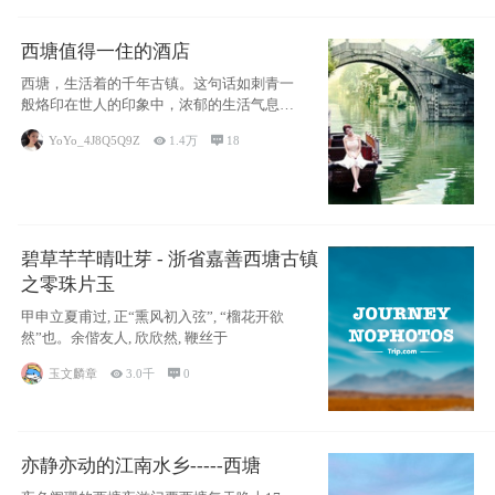
西塘值得一住的酒店
西塘，生活着的千年古镇。这句话如刺青一
般烙印在世人的印象中，浓郁的生活气息，
小桥流水
YoYo_4J8Q5Q9Z

1.4万

18
碧草芊芊晴吐芽 - 浙省嘉善西塘古镇
之零珠片玉
甲申立夏甫过, 正“熏风初入弦”, “榴花开欲
然”也。余偕友人, 欣欣然, 鞭丝于
玉文麟章

3.0千

0
亦静亦动的江南水乡-----西塘