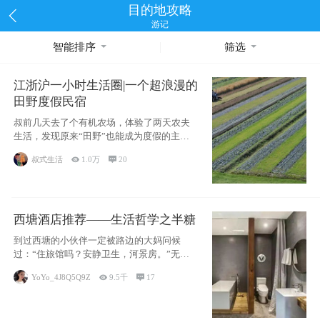
目的地攻略
游记
智能排序
筛选
江浙沪一小时生活圈|一个超浪漫的
田野度假民宿
叔前几天去了个有机农场，体验了两天农夫
生活，发现原来“田野”也能成为度假的主旋
律。江
叔式生活

1.0万

20
西塘酒店推荐——生活哲学之半糖
到过西塘的小伙伴一定被路边的大妈问候
过：“住旅馆吗？安静卫生，河景房。”无意
于厚今薄
YoYo_4J8Q5Q9Z

9.5千

17