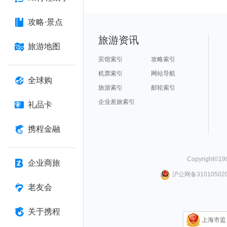
攻略·景点
旅游资讯
旅游地图
宾馆索引
攻略索引
机票索引
网站导航
全球购
旅游索引
邮轮索引
企业差旅索引
礼品卡
携程金融
Copyright©
19
企业商旅
沪公网备310105020
老友会
关于携程
上海市监