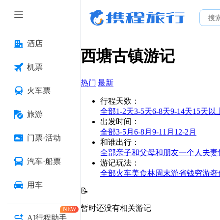
酒店
西塘古镇
游记
机票
热门
|
最新
火车票
行程天数
：
全部
1-2天
3-5天
6-8天
9-14天
15天以
旅游
出发时间
：
全部
3-5月
6-8月
9-11月
12-2月
门票·活动
和谁出行
：
全部
亲子
和父母
和朋友
一个人
夫妻
汽车·船票
游记玩法
：
全部
火车
美食林
周末游
省钱
穷游
奢
用车
📝
暂时还没有相关游记
NEW
AI行程助手