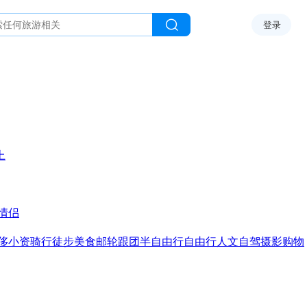
登录
上
情侣
侈
小资
骑行
徒步
美食
邮轮
跟团
半自由行
自由行
人文
自驾
摄影
购物