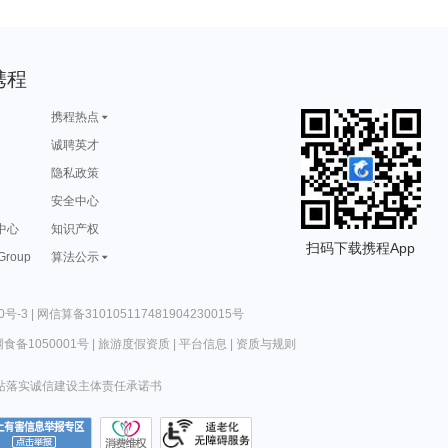
携程
携程热点
诚聘英才
隐私政策
安全中心
中心
知识产权
扫码下载携程App
 Group
算法公示
0号-3
|
网信算备310105117481904230015号
食备1050001号
|
旅游度假资质
|
平台信息
|
资质与规则
站落实诚信建设主体责任承诺书