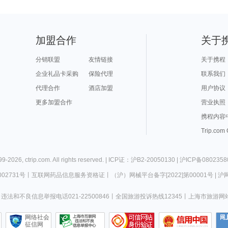
加盟合作
关于
分销联盟
友情链接
关于携程
企业礼品卡采购
保险代理
联系我们
代理合作
酒店加盟
用户协议
更多加盟合作
营业执照
携程内容
Trip.com
99-
2026
,
ctrip.com
. All rights reserved. |
ICP证：沪B2-20050130
|
沪ICP备0802358
02731号
丨
互联网药品信息服务资格证
丨
（沪）网械平台备字[2022]第00001号
|
沪网
违法和不良信息举报电话021-22500846
丨
全国旅游投诉热线12345
丨
上海市旅游网
网络社会
征信网