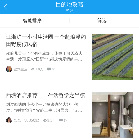
目的地攻略
游记
智能排序
筛选
江浙沪一小时生活圈|一个超浪漫的
田野度假民宿
叔前几天去了个有机农场，体验了两天农夫
生活，发现原来“田野”也能成为度假的主旋
律。江
叔式生活

1.0万

20
西塘酒店推荐——生活哲学之半糖
到过西塘的小伙伴一定被路边的大妈问候
过：“住旅馆吗？安静卫生，河景房。”无意
于厚今薄
YoYo_4J8Q5Q9Z

9.5千

17