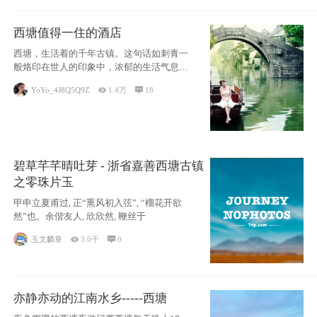
西塘值得一住的酒店
西塘，生活着的千年古镇。这句话如刺青一
般烙印在世人的印象中，浓郁的生活气息，
小桥流水
YoYo_4J8Q5Q9Z

1.4万

18
碧草芊芊晴吐芽 - 浙省嘉善西塘古镇
之零珠片玉
甲申立夏甫过, 正“熏风初入弦”, “榴花开欲
然”也。余偕友人, 欣欣然, 鞭丝于
玉文麟章

3.0千

0
亦静亦动的江南水乡-----西塘