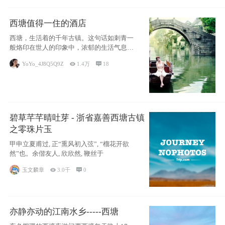
西塘值得一住的酒店
西塘，生活着的千年古镇。这句话如刺青一
般烙印在世人的印象中，浓郁的生活气息，
小桥流水
YoYo_4J8Q5Q9Z

1.4万

18
碧草芊芊晴吐芽 - 浙省嘉善西塘古镇
之零珠片玉
甲申立夏甫过, 正“熏风初入弦”, “榴花开欲
然”也。余偕友人, 欣欣然, 鞭丝于
玉文麟章

3.0千

0
亦静亦动的江南水乡-----西塘