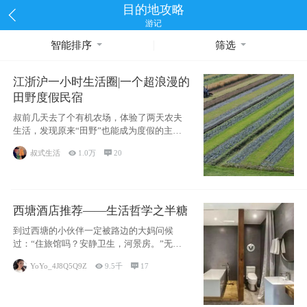
目的地攻略
游记
智能排序
筛选
江浙沪一小时生活圈|一个超浪漫的
田野度假民宿
叔前几天去了个有机农场，体验了两天农夫
生活，发现原来“田野”也能成为度假的主旋
律。江
叔式生活

1.0万

20
西塘酒店推荐——生活哲学之半糖
到过西塘的小伙伴一定被路边的大妈问候
过：“住旅馆吗？安静卫生，河景房。”无意
于厚今薄
YoYo_4J8Q5Q9Z

9.5千

17