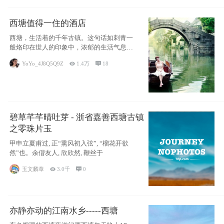
西塘值得一住的酒店
西塘，生活着的千年古镇。这句话如刺青一
般烙印在世人的印象中，浓郁的生活气息，
小桥流水
YoYo_4J8Q5Q9Z

1.4万

18
碧草芊芊晴吐芽 - 浙省嘉善西塘古镇
之零珠片玉
甲申立夏甫过, 正“熏风初入弦”, “榴花开欲
然”也。余偕友人, 欣欣然, 鞭丝于
玉文麟章

3.0千

0
亦静亦动的江南水乡-----西塘