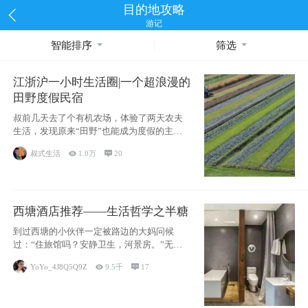
目的地攻略
游记
智能排序
筛选
江浙沪一小时生活圈|一个超浪漫的
田野度假民宿
叔前几天去了个有机农场，体验了两天农夫
生活，发现原来“田野”也能成为度假的主旋
律。江
叔式生活

1.0万

20
西塘酒店推荐——生活哲学之半糖
到过西塘的小伙伴一定被路边的大妈问候
过：“住旅馆吗？安静卫生，河景房。”无意
于厚今薄
YoYo_4J8Q5Q9Z

9.5千

17