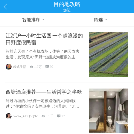
目的地攻略
游记
智能排序
筛选
江浙沪一小时生活圈|一个超浪漫的
田野度假民宿
叔前几天去了个有机农场，体验了两天农夫
生活，发现原来“田野”也能成为度假的主旋
律。江
叔式生活

1.0万

20
西塘酒店推荐——生活哲学之半糖
到过西塘的小伙伴一定被路边的大妈问候
过：“住旅馆吗？安静卫生，河景房。”无意
于厚今薄
YoYo_4J8Q5Q9Z

9.5千

17