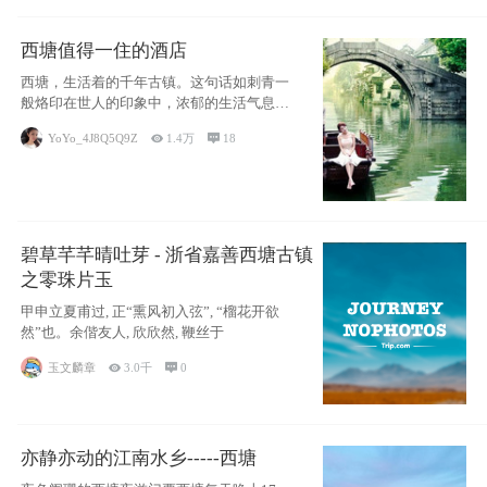
西塘值得一住的酒店
西塘，生活着的千年古镇。这句话如刺青一
般烙印在世人的印象中，浓郁的生活气息，
小桥流水
YoYo_4J8Q5Q9Z

1.4万

18
碧草芊芊晴吐芽 - 浙省嘉善西塘古镇
之零珠片玉
甲申立夏甫过, 正“熏风初入弦”, “榴花开欲
然”也。余偕友人, 欣欣然, 鞭丝于
玉文麟章

3.0千

0
亦静亦动的江南水乡-----西塘