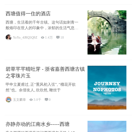
西塘值得一住的酒店
西塘，生活着的千年古镇。这句话如刺青一
般烙印在世人的印象中，浓郁的生活气息，
小桥流水
YoYo_4J8Q5Q9Z

1.4万

18
碧草芊芊晴吐芽 - 浙省嘉善西塘古镇
之零珠片玉
甲申立夏甫过, 正“熏风初入弦”, “榴花开欲
然”也。余偕友人, 欣欣然, 鞭丝于
玉文麟章

3.0千

0
亦静亦动的江南水乡-----西塘