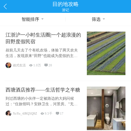
目的地攻略
游记
智能排序
筛选
江浙沪一小时生活圈|一个超浪漫的
田野度假民宿
叔前几天去了个有机农场，体验了两天农夫
生活，发现原来“田野”也能成为度假的主旋
律。江
叔式生活

1.0万

20
西塘酒店推荐——生活哲学之半糖
到过西塘的小伙伴一定被路边的大妈问候
过：“住旅馆吗？安静卫生，河景房。”无意
于厚今薄
YoYo_4J8Q5Q9Z

9.5千

17