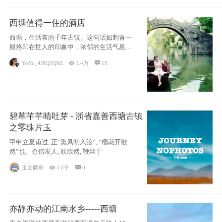
西塘值得一住的酒店
西塘，生活着的千年古镇。这句话如刺青一
般烙印在世人的印象中，浓郁的生活气息，
小桥流水
YoYo_4J8Q5Q9Z

1.4万

18
碧草芊芊晴吐芽 - 浙省嘉善西塘古镇
之零珠片玉
甲申立夏甫过, 正“熏风初入弦”, “榴花开欲
然”也。余偕友人, 欣欣然, 鞭丝于
玉文麟章

3.0千

0
亦静亦动的江南水乡-----西塘