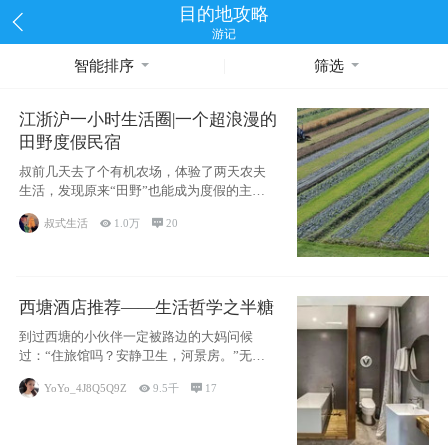
目的地攻略
游记
智能排序
筛选
江浙沪一小时生活圈|一个超浪漫的
田野度假民宿
叔前几天去了个有机农场，体验了两天农夫
生活，发现原来“田野”也能成为度假的主旋
律。江
叔式生活

1.0万

20
西塘酒店推荐——生活哲学之半糖
到过西塘的小伙伴一定被路边的大妈问候
过：“住旅馆吗？安静卫生，河景房。”无意
于厚今薄
YoYo_4J8Q5Q9Z

9.5千

17