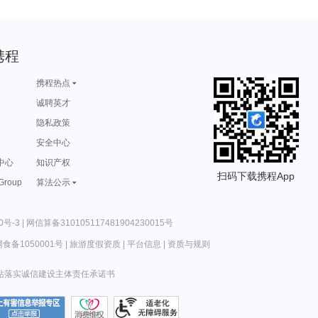
携程
携程热点
诚聘英才
隐私政策
安全中心
中心
知识产权
扫码下载携程App
 Group
算法公示
0号-3
|
网信算备310105117481904230015号
食备1050001号
|
旅游度假资质
|
平台信息
|
资质与规则
站落实诚信建设主体责任承诺书