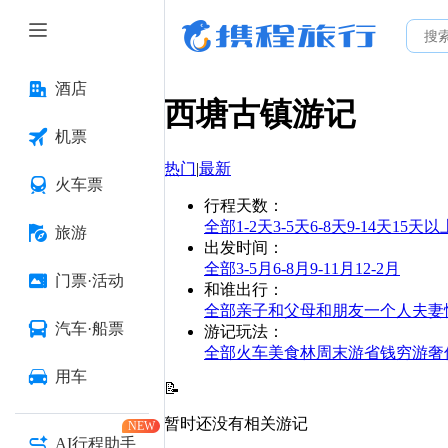
酒店
西塘古镇
游记
机票
热门
|
最新
火车票
行程天数
：
全部
1-2天
3-5天
6-8天
9-14天
15天以
旅游
出发时间
：
全部
3-5月
6-8月
9-11月
12-2月
门票·活动
和谁出行
：
全部
亲子
和父母
和朋友
一个人
夫妻
汽车·船票
游记玩法
：
全部
火车
美食林
周末游
省钱
穷游
奢
用车
📝
暂时还没有相关游记
NEW
AI行程助手