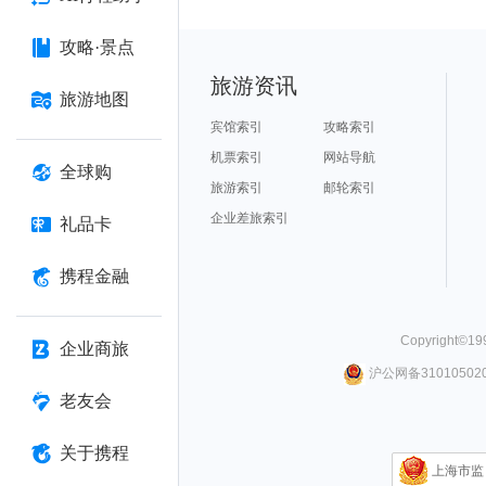
攻略·景点
旅游资讯
旅游地图
宾馆索引
攻略索引
机票索引
网站导航
全球购
旅游索引
邮轮索引
企业差旅索引
礼品卡
携程金融
Copyright©
19
企业商旅
沪公网备310105020
老友会
关于携程
上海市监