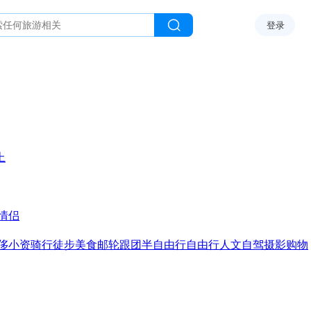
登录
上
情侣
侈
小资
骑行
徒步
美食
邮轮
跟团
半自由行
自由行
人文
自驾
摄影
购物