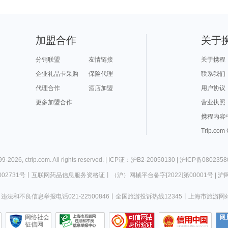
加盟合作
关于
分销联盟
友情链接
关于携程
企业礼品卡采购
保险代理
联系我们
代理合作
酒店加盟
用户协议
更多加盟合作
营业执照
携程内容
Trip.com
99-
2026
,
ctrip.com
. All rights reserved. |
ICP证：沪B2-20050130
|
沪ICP备0802358
02731号
丨
互联网药品信息服务资格证
丨
（沪）网械平台备字[2022]第00001号
|
沪网
违法和不良信息举报电话021-22500846
丨
全国旅游投诉热线12345
丨
上海市旅游网
网络社会
征信网