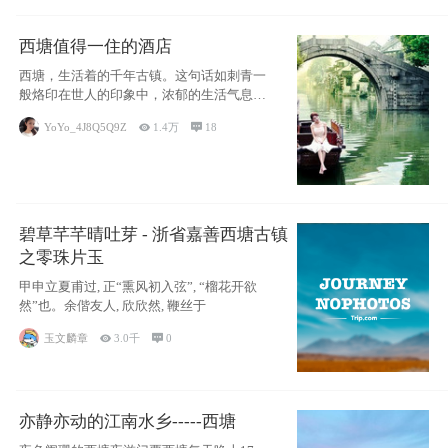
西塘值得一住的酒店
西塘，生活着的千年古镇。这句话如刺青一
般烙印在世人的印象中，浓郁的生活气息，
小桥流水
YoYo_4J8Q5Q9Z

1.4万

18
碧草芊芊晴吐芽 - 浙省嘉善西塘古镇
之零珠片玉
甲申立夏甫过, 正“熏风初入弦”, “榴花开欲
然”也。余偕友人, 欣欣然, 鞭丝于
玉文麟章

3.0千

0
亦静亦动的江南水乡-----西塘