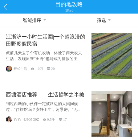
目的地攻略
游记
智能排序
筛选
江浙沪一小时生活圈|一个超浪漫的
田野度假民宿
叔前几天去了个有机农场，体验了两天农夫
生活，发现原来“田野”也能成为度假的主旋
律。江
叔式生活

1.0万

20
西塘酒店推荐——生活哲学之半糖
到过西塘的小伙伴一定被路边的大妈问候
过：“住旅馆吗？安静卫生，河景房。”无意
于厚今薄
YoYo_4J8Q5Q9Z

9.5千

17