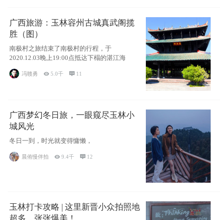
广西旅游：玉林容州古城真武阁揽
胜（图）
南极村之旅结束了南极村的行程，于
2020.12.03晚上19:00点抵达下榻的湛江海
冯赣勇

5.0千

11
广西梦幻冬日旅，一眼窥尽玉林小
城风光
冬日一到，时光就变得慵懒，
晨侑慢伴拍

9.4千

12
玉林打卡攻略 | 这里新晋小众拍照地
超多，张张爆美！