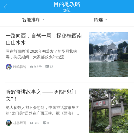
目的地攻略
游记
智能排序
筛选
一路向西，自驾一周，探秘桂西南
山山水水
写在前面的话 2020年初爆发了新型冠状病
毒，抗疫期间，大家都减少外出流
晓鸣祥铃

9.8千

13
听辉哥讲故事之 —— 勇闯“鬼门
关”！
绝大多数人都不会想到，中国神话故事里面
的“鬼门关”居然在广西玉林。据《辞海》记
载：“
桂林辉哥

302

0