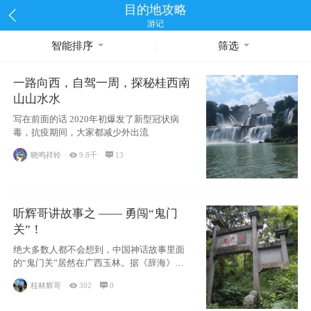
目的地攻略
游记
智能排序
筛选
一路向西，自驾一周，探秘桂西南
山山水水
写在前面的话 2020年初爆发了新型冠状病
毒，抗疫期间，大家都减少外出流
晓鸣祥铃

9.8千

13
听辉哥讲故事之 —— 勇闯“鬼门
关”！
绝大多数人都不会想到，中国神话故事里面
的“鬼门关”居然在广西玉林。据《辞海》记
载：“
桂林辉哥

302

0