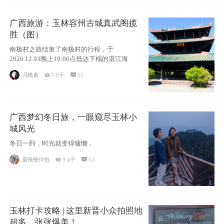
广西旅游：玉林容州古城真武阁揽
胜（图）
南极村之旅结束了南极村的行程，于
2020.12.03晚上19:00点抵达下榻的湛江海
冯赣勇

5.0千

11
广西梦幻冬日旅，一眼窥尽玉林小
城风光
冬日一到，时光就变得慵懒，
晨侑慢伴拍

9.4千

12
玉林打卡攻略 | 这里新晋小众拍照地
超多，张张爆美！