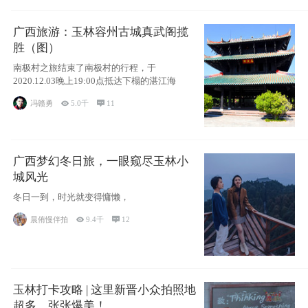
广西旅游：玉林容州古城真武阁揽
胜（图）
南极村之旅结束了南极村的行程，于
2020.12.03晚上19:00点抵达下榻的湛江海
冯赣勇

5.0千

11
广西梦幻冬日旅，一眼窥尽玉林小
城风光
冬日一到，时光就变得慵懒，
晨侑慢伴拍

9.4千

12
玉林打卡攻略 | 这里新晋小众拍照地
超多，张张爆美！