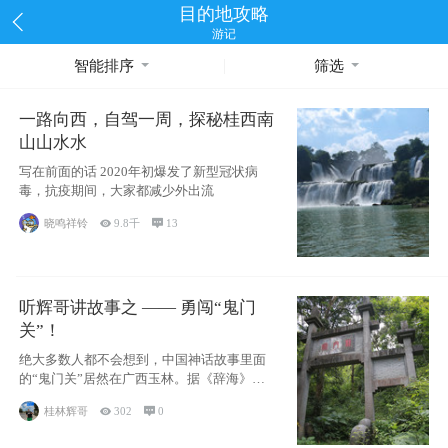
目的地攻略
游记
智能排序
筛选
一路向西，自驾一周，探秘桂西南
山山水水
写在前面的话 2020年初爆发了新型冠状病
毒，抗疫期间，大家都减少外出流
晓鸣祥铃

9.8千

13
听辉哥讲故事之 —— 勇闯“鬼门
关”！
绝大多数人都不会想到，中国神话故事里面
的“鬼门关”居然在广西玉林。据《辞海》记
载：“
桂林辉哥

302

0