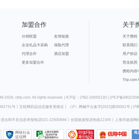
加盟合作
关于
分销联盟
友情链接
关于携程
企业礼品卡采购
保险代理
联系我们
代理合作
酒店加盟
用户协议
更多加盟合作
营业执照
携程内容
Trip.com
99-
2026
,
ctrip.com
. All rights reserved. |
ICP证：沪B2-20050130
|
沪ICP备0802358
02731号
丨
互联网药品信息服务资格证
丨
（沪）网械平台备字[2022]第00001号
|
沪网
违法和不良信息举报电话021-22500846
丨
全国旅游投诉热线12345
丨
上海市旅游网
网络社会
征信网