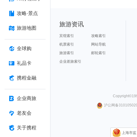
攻略·景点
旅游资讯
旅游地图
宾馆索引
攻略索引
机票索引
网站导航
全球购
旅游索引
邮轮索引
企业差旅索引
礼品卡
携程金融
Copyright©
19
企业商旅
沪公网备310105020
老友会
关于携程
上海市监