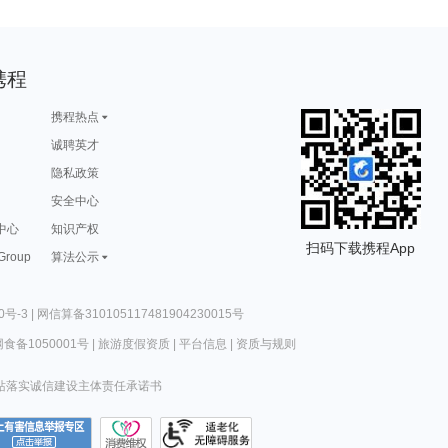
携程
携程热点
诚聘英才
隐私政策
安全中心
中心
知识产权
扫码下载携程App
 Group
算法公示
0号-3
|
网信算备310105117481904230015号
食备1050001号
|
旅游度假资质
|
平台信息
|
资质与规则
站落实诚信建设主体责任承诺书