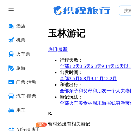
酒店
玉林
游记
机票
热门
|
最新
火车票
行程天数
：
全部
1-2天
3-5天
6-8天
9-14天
15天以
旅游
出发时间
：
全部
3-5月
6-8月
9-11月
12-2月
门票·活动
和谁出行
：
全部
亲子
和父母
和朋友
一个人
夫妻
汽车·船票
游记玩法
：
全部
火车
美食林
周末游
省钱
穷游
奢
用车
📝
暂时还没有相关游记
NEW
AI行程助手