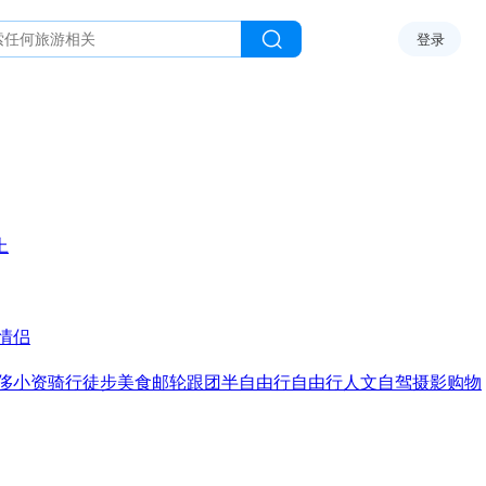
登录
上
情侣
侈
小资
骑行
徒步
美食
邮轮
跟团
半自由行
自由行
人文
自驾
摄影
购物