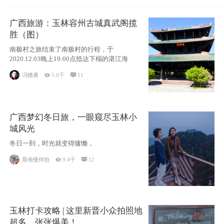
广西旅游：玉林容州古城真武阁揽
胜（图）
南极村之旅结束了南极村的行程，于
2020.12.03晚上19:00点抵达下榻的湛江海
冯赣勇

5.0千

11
广西梦幻冬日旅，一眼窥尽玉林小
城风光
冬日一到，时光就变得慵懒，
晨侑慢伴拍

9.4千

12
玉林打卡攻略 | 这里新晋小众拍照地
超多，张张爆美！