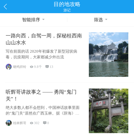
目的地攻略
游记
智能排序
筛选
一路向西，自驾一周，探秘桂西南
山山水水
写在前面的话 2020年初爆发了新型冠状病
毒，抗疫期间，大家都减少外出流
晓鸣祥铃

9.8千

13
听辉哥讲故事之 —— 勇闯“鬼门
关”！
绝大多数人都不会想到，中国神话故事里面
的“鬼门关”居然在广西玉林。据《辞海》记
载：“
桂林辉哥

302

0