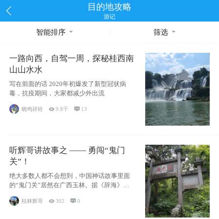
目的地攻略
游记
智能排序
筛选
一路向西，自驾一周，探秘桂西南
山山水水
写在前面的话 2020年初爆发了新型冠状病
毒，抗疫期间，大家都减少外出流
晓鸣祥铃

9.8千

13
听辉哥讲故事之 —— 勇闯“鬼门
关”！
绝大多数人都不会想到，中国神话故事里面
的“鬼门关”居然在广西玉林。据《辞海》记
载：“
桂林辉哥

302

0