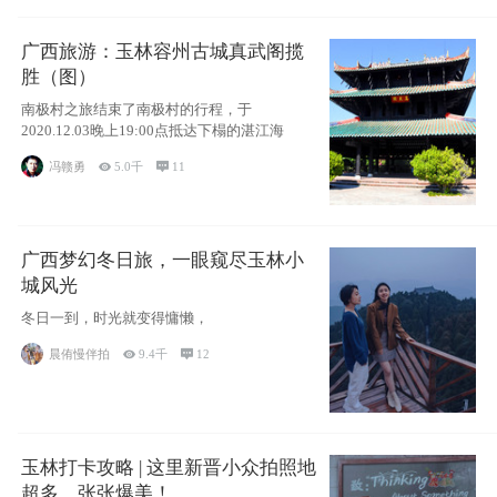
广西旅游：玉林容州古城真武阁揽
胜（图）
南极村之旅结束了南极村的行程，于
2020.12.03晚上19:00点抵达下榻的湛江海
冯赣勇

5.0千

11
广西梦幻冬日旅，一眼窥尽玉林小
城风光
冬日一到，时光就变得慵懒，
晨侑慢伴拍

9.4千

12
玉林打卡攻略 | 这里新晋小众拍照地
超多，张张爆美！