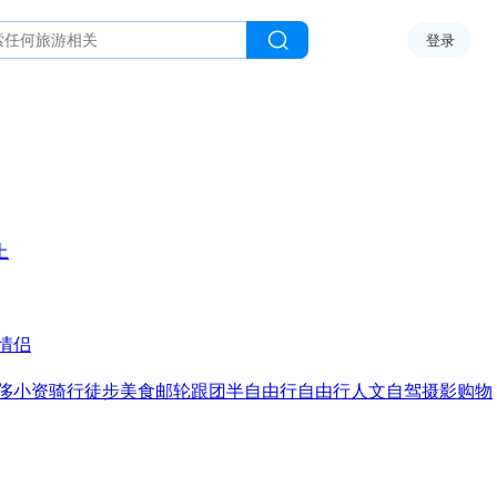
登录
上
情侣
侈
小资
骑行
徒步
美食
邮轮
跟团
半自由行
自由行
人文
自驾
摄影
购物