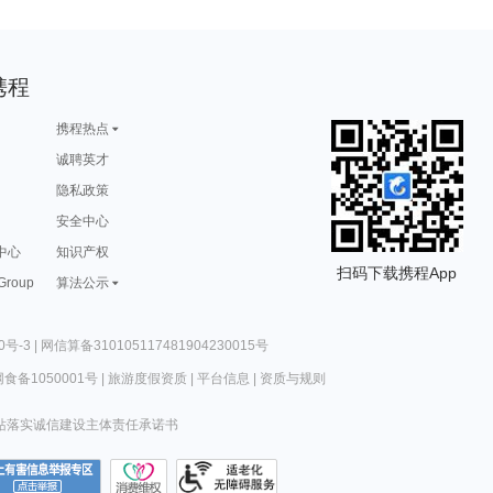
携程
携程热点
诚聘英才
隐私政策
安全中心
中心
知识产权
扫码下载携程App
 Group
算法公示
0号-3
|
网信算备310105117481904230015号
食备1050001号
|
旅游度假资质
|
平台信息
|
资质与规则
站落实诚信建设主体责任承诺书