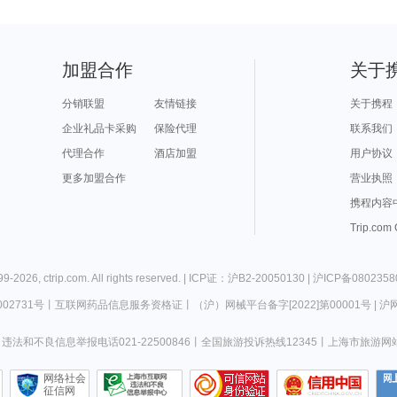
加盟合作
关于
分销联盟
友情链接
关于携程
企业礼品卡采购
保险代理
联系我们
代理合作
酒店加盟
用户协议
更多加盟合作
营业执照
携程内容
Trip.com
99-
2026
,
ctrip.com
. All rights reserved. |
ICP证：沪B2-20050130
|
沪ICP备0802358
02731号
丨
互联网药品信息服务资格证
丨
（沪）网械平台备字[2022]第00001号
|
沪网
违法和不良信息举报电话021-22500846
丨
全国旅游投诉热线12345
丨
上海市旅游网
网络社会
征信网