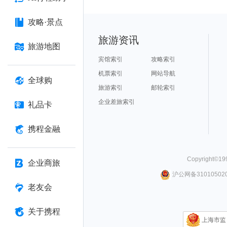
攻略·景点
旅游资讯
旅游地图
宾馆索引
攻略索引
机票索引
网站导航
全球购
旅游索引
邮轮索引
企业差旅索引
礼品卡
携程金融
Copyright©
19
企业商旅
沪公网备310105020
老友会
关于携程
上海市监