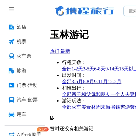
酒店
玉林
游记
机票
热门
|
最新
火车票
行程天数
：
全部
1-2天
3-5天
6-8天
9-14天
15天以
旅游
出发时间
：
全部
3-5月
6-8月
9-11月
12-2月
门票·活动
和谁出行
：
全部
亲子
和父母
和朋友
一个人
夫妻
汽车·船票
游记玩法
：
全部
火车
美食林
周末游
省钱
穷游
奢
用车
📝
暂时还没有相关游记
NEW
AI行程助手