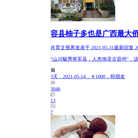
容县柚子多也是广西最大
肖育文视界
发表于
2021-05-31
最新回复
2
“山川毓秀将军县，人杰地灵古容州”，
3
天
，2021-05-14
，￥1000
，和朋友
3046
13
7