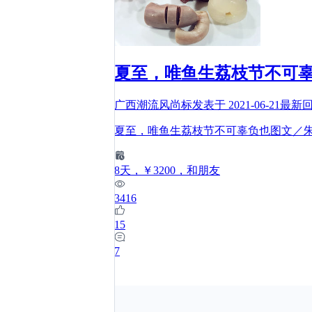
夏至，唯鱼生荔枝节不可
广西潮流风尚标
发表于
2021-06-21
最新
夏至，唯鱼生荔枝节不可辜负也图文／
8
天
，￥3200
，和朋友
3416
15
7