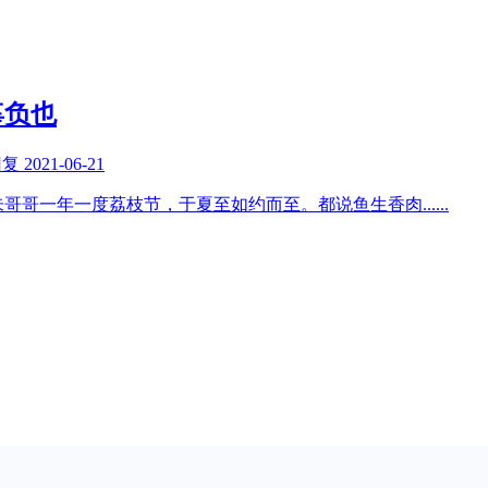
辜负也
回复
2021-06-21
朱哥哥一年一度荔枝节，于夏至如约而至。都说鱼生香肉
......