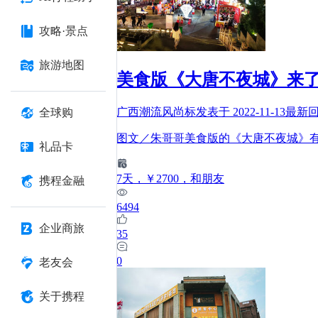
攻略·景点
旅游地图
美食版《大唐不夜城》来
广西潮流风尚标
发表于
2022-11-13
最新
全球购
图文／朱哥哥美食版的《大唐不夜城》
礼品卡
7
天
，￥2700
，和朋友
携程金融
6494
企业商旅
35
0
老友会
关于携程