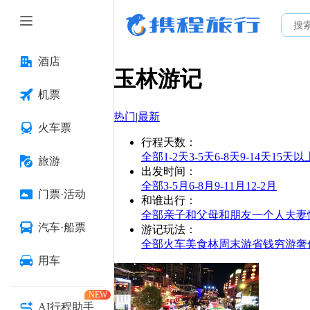
酒店
玉林
游记
机票
热门
|
最新
火车票
行程天数
：
全部
1-2天
3-5天
6-8天
9-14天
15天以
旅游
出发时间
：
全部
3-5月
6-8月
9-11月
12-2月
门票·活动
和谁出行
：
全部
亲子
和父母
和朋友
一个人
夫妻
汽车·船票
游记玩法
：
全部
火车
美食林
周末游
省钱
穷游
奢
用车
NEW
AI行程助手