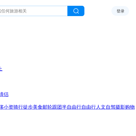
登录
上
情侣
侈
小资
骑行
徒步
美食
邮轮
跟团
半自由行
自由行
人文
自驾
摄影
购物