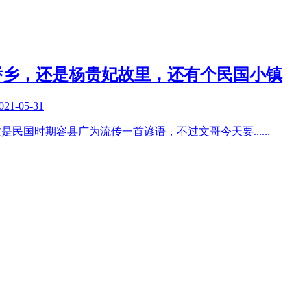
侨乡，还是杨贵妃故里，还有个民国小镇
021-05-31
这是民国时期容县广为流传一首谚语，不过文哥今天要
......