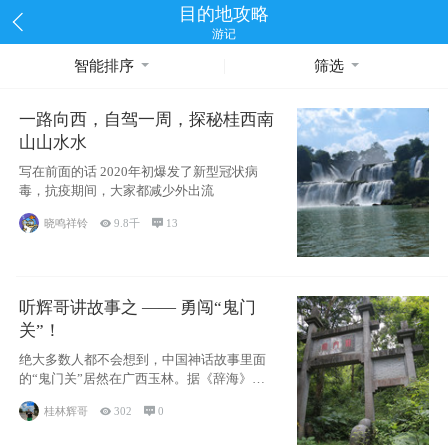
目的地攻略
游记
智能排序
筛选
一路向西，自驾一周，探秘桂西南
山山水水
写在前面的话 2020年初爆发了新型冠状病
毒，抗疫期间，大家都减少外出流
晓鸣祥铃

9.8千

13
听辉哥讲故事之 —— 勇闯“鬼门
关”！
绝大多数人都不会想到，中国神话故事里面
的“鬼门关”居然在广西玉林。据《辞海》记
载：“
桂林辉哥

302

0