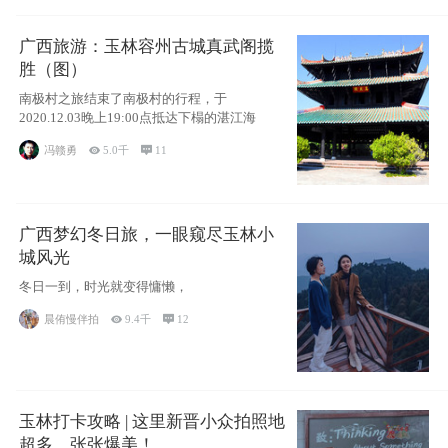
广西旅游：玉林容州古城真武阁揽
胜（图）
南极村之旅结束了南极村的行程，于
2020.12.03晚上19:00点抵达下榻的湛江海
冯赣勇

5.0千

11
广西梦幻冬日旅，一眼窥尽玉林小
城风光
冬日一到，时光就变得慵懒，
晨侑慢伴拍

9.4千

12
玉林打卡攻略 | 这里新晋小众拍照地
超多，张张爆美！